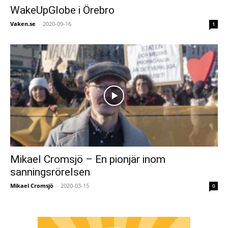
WakeUpGlobe i Örebro
Vaken.se
-
2020-09-16
1
Mikael Cromsjö – En pionjär inom
sanningsrörelsen
Mikael Cromsjö
-
2020-03-15
0