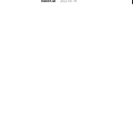
Vaken.se
-
2022-05-18