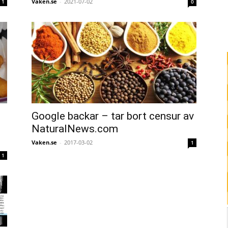
Vaken.se
-
2021-07-02
1
0
Google backar – tar bort censur av
NaturalNews.com
Vaken.se
-
2017-03-02
1
1