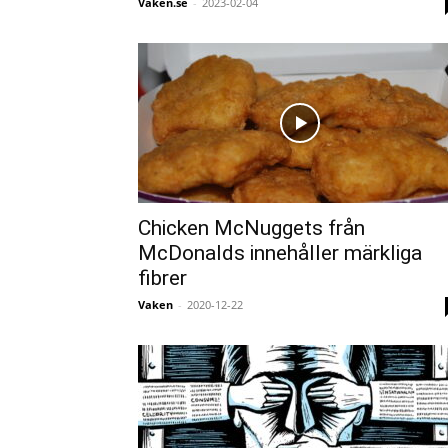
Vaken.se
-
2023-02-04
Chicken McNuggets från
McDonalds innehåller märkliga
fibrer
Vaken
-
2020-12-22