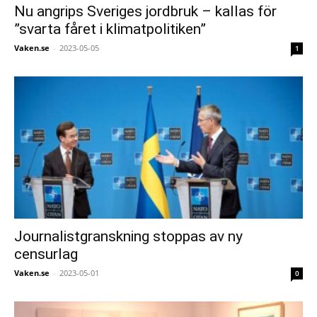
Nu angrips Sveriges jordbruk – kallas för
”svarta fåret i klimatpolitiken”
Vaken.se
-
2023-05-05
1
Journalistgranskning stoppas av ny
censurlag
Vaken.se
-
2023-05-01
0