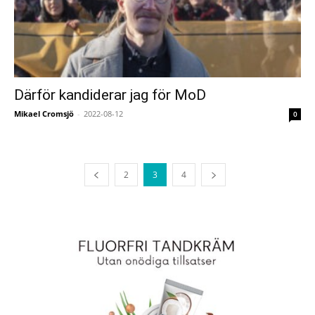
Därför kandiderar jag för MoD
Mikael Cromsjö
-
2022-08-12
0
2
3
4