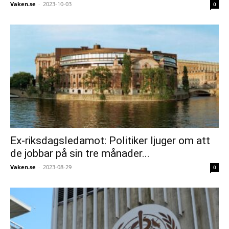
Vaken.se
-
2023-10-03
0
Ex-riksdagsledamot: Politiker ljuger om att
de jobbar på sin tre månader...
Vaken.se
-
2023-08-29
0