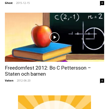
Ghost
-
2015-12-15
0
Freedomfest 2012: Bo C Pettersson –
Staten och barnen
Vaken
-
2012-06-20
0