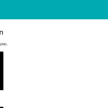
n
zhin.
a