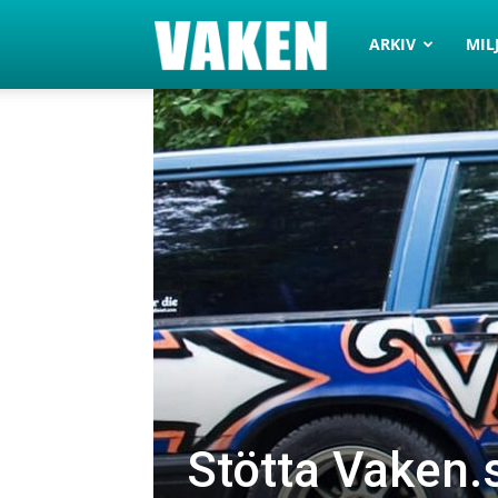
VAKEN.se
ARKIV
MIL
Stötta Vaken.