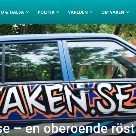
JÖ & HÄLSA
POLITIK
VÄRLDEN
OM VAKEN
se – en oberoende röst