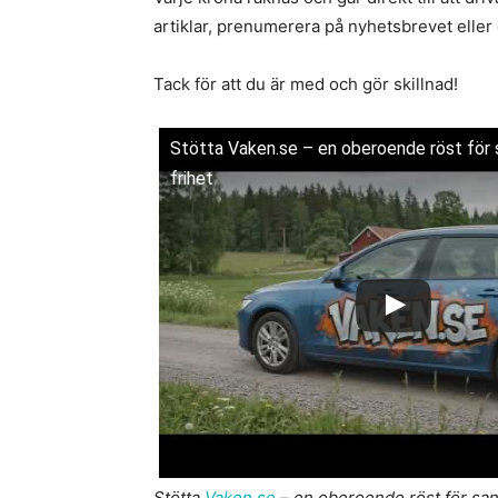
artiklar, prenumerera på nyhetsbrevet elle
Tack för att du är med och gör skillnad!
Stötta Vaken.se – en oberoende röst för 
frihet
Stötta
Vaken.se
– en oberoende röst för san