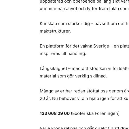
uppdaterad och oberoende på lång sikt.Varför
utmanar narrativet och lyfter fram fakta som
Kunskap som stärker dig – oavsett om det ha
maktstrukturer.
En plattform för det vakna Sverige – en pla
inspireras till handling.
Långsiktighet – med ditt stöd kan vi fortsä
material som gör verklig skillnad.
Många av er har redan stöttat oss genom åren
20 år. Nu behöver vi din hjälp igen för att k
123 668 29 00
(Exoteriska Föreningen)
Varje krona räknas och går direkt till att dr