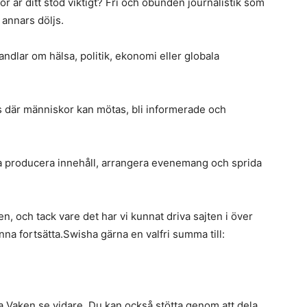
 är ditt stöd viktigt? Fri och obunden journalistik som
 annars döljs.
ndlar om hälsa, politik, ekonomi eller globala
ts där människor kan mötas, bli informerade och
tta producera innehåll, arrangera evenemang och sprida
, och tack vare det har vi kunnat driva sajten i över
unna fortsätta.Swisha gärna en valfri summa till:
iva Vaken.se vidare. Du kan också stötta genom att dela