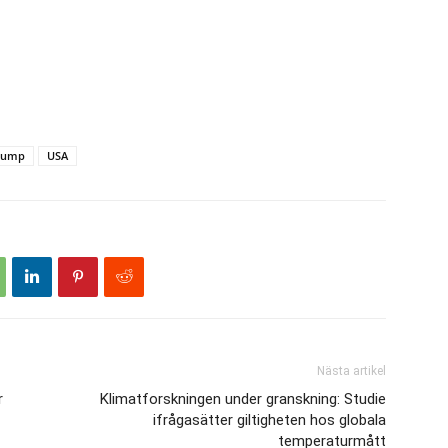
rump
USA
Nästa artikel
r
Klimatforskningen under granskning: Studie
ifrågasätter giltigheten hos globala
temperaturmått