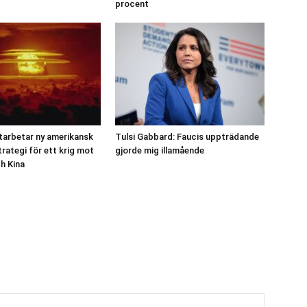
procent
tarbetar ny amerikansk
Tulsi Gabbard: Faucis uppträdande
rategi för ett krig mot
gjorde mig illamående
h Kina