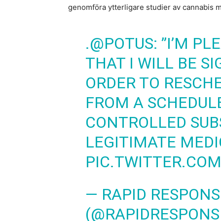
genomföra ytterligare studier av cannabis
.
@POTUS
: ”I’M 
THAT I WILL BE S
ORDER TO RESCH
FROM A SCHEDULE 
CONTROLLED SUB
LEGITIMATE MEDIC
PIC.TWITTER.CO
— RAPID RESPONS
(@RAPIDRESPONS