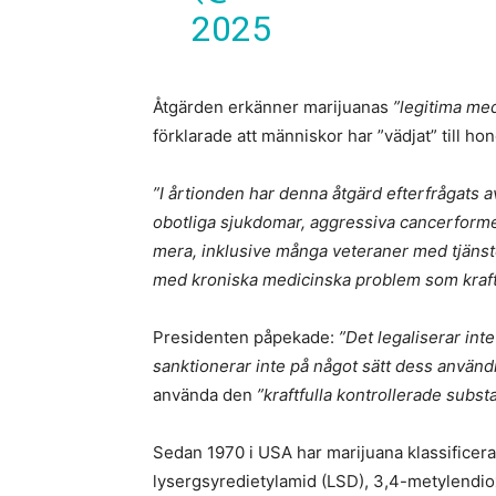
2025
Åtgärden erkänner marijuanas
”legitima me
förklarade att människor har ”vädjat” till 
”I årtionden har denna åtgärd efterfrågats 
obotliga sjukdomar, aggressiva cancerformer
mera, inklusive många veteraner med tjänst
med kroniska medicinska problem som kraftig
Presidenten påpekade:
”Det legaliserar int
sanktionerar inte på något sätt dess använ
använda den
”kraftfulla kontrollerade subst
Sedan 1970 i USA har marijuana klassificer
lysergsyredietylamid (LSD), 3,4-metylendi