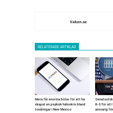
Vaken.se
RELATERADE ARTIKLAR
Meta får enorma böter för att ha
Senatsutsko
skapat en psykisk hälsokris bland
8–5 för att
tonåringar i New Mexico
ansvarig fö