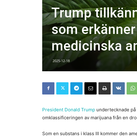
Trump tillkän
som erkänner 
medicinska a
2025-12-18
President Donald Trump
undertecknade på 
omklassificeringen av marijuana från en drog i
Som en substans i klass III kommer den am