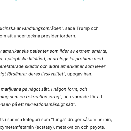
dicinska användningsområden”,
sade Trump och
honom att underteckna presidentordern.
av amerikanska patienter som lider av extrem smärta,
, epileptiska tillstånd, neurologiska problem med
erelaterade skador och äldre amerikaner som lever
t försämrar deras livskvalitet”
, uppgav han.
e marijuana på något sätt, i någon form, och
dning som en rekreationsdrog”
, och varnade för att
ansen på ett rekreationsmässigt sätt”.
ats i samma kategori som ”tunga” droger såsom heroin,
oxymetamfetamin (ecstasy), metakvalon och peyote.