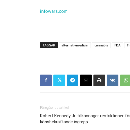
infowars.com
TAGGAR
alternativmedicin
cannabis
FDA
T
Föregående artikel
Robert Kennedy Jr. tillkännager restriktioner fö
könsbekräftande ingrepp