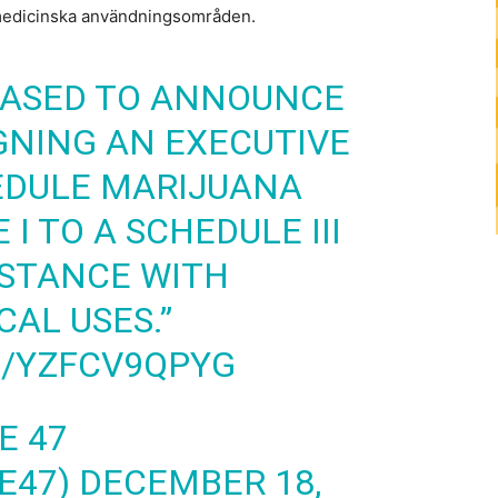
 medicinska användningsområden.
PLEASED TO ANNOUNCE
IGNING AN EXECUTIVE
EDULE MARIJUANA
I TO A SCHEDULE III
STANCE WITH
AL USES.”
M/YZFCV9QPYG
E 47
E47)
DECEMBER 18,