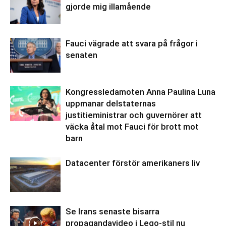
gjorde mig illamående
Fauci vägrade att svara på frågor i
senaten
Kongressledamoten Anna Paulina Luna
uppmanar delstaternas
justitieministrar och guvernörer att
väcka åtal mot Fauci för brott mot
barn
Datacenter förstör amerikaners liv
Se Irans senaste bisarra
propagandavideo i Lego-stil nu