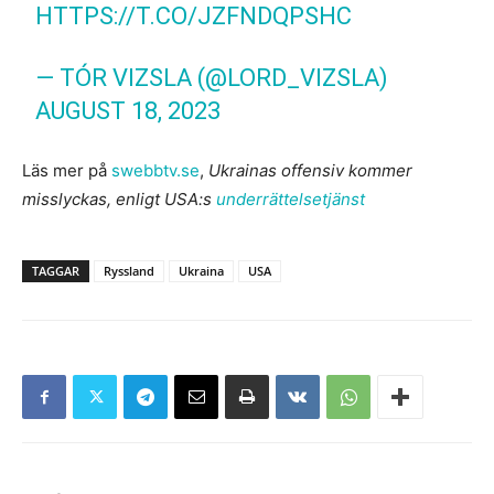
HTTPS://T.CO/JZFNDQPSHC
— TÓR VIZSLA (@LORD_VIZSLA)
AUGUST 18, 2023
Läs mer på
swebbtv.se
,
Ukrainas offensiv kommer
misslyckas, enligt USA:s
underrättelsetjänst
TAGGAR
Ryssland
Ukraina
USA