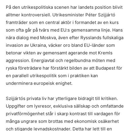
På den utrikespolitiska scenen har landets position blivit
alltmer kontroversiell. Utrikesminister Péter Szijjártó
framträder som en central aktör i formandet av en kurs
som ofta går på tvärs med EU:s gemensamma linje. Hans
nära dialog med Moskva, även efter Rysslands fullskaliga
invasion av Ukraina, väcker oro bland EU-länder som
betonar vikten av gemensamt agerande mot Kremls
aggression. Energiavtal och regelbundna möten med
ryska företrädare har förstärkt bilden av att Budapest för
en parallell utrikespolitik som i praktiken kan
underminera europeisk enighet.
Szijjártós privata liv har ytterligare bidragit till kritiken.
Uppgifter om lyxresor, exklusiva sällskap och omfattande
privatförmögenhet står i skarp kontrast till vardagen för
många ungrare som brottas med ekonomisk osäkerhet
och stigande levnadskostnader. Detta har lett till en