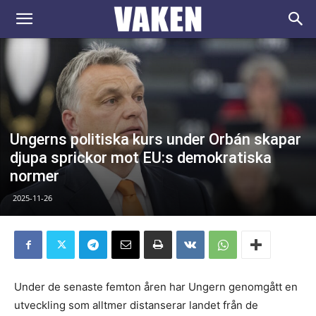
VAKEN.se
Ungerns politiska kurs under Orbán skapar
djupa sprickor mot EU:s demokratiska
normer
2025-11-26
Under de senaste femton åren har Ungern genomgått en
utveckling som alltmer distanserar landet från de