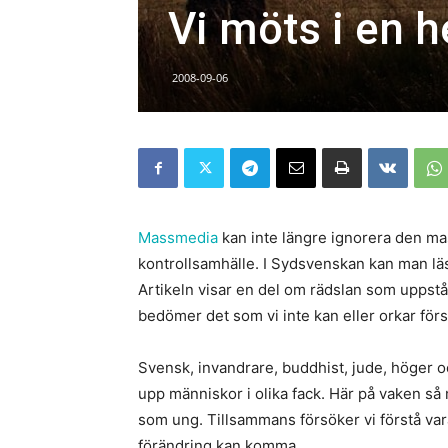
Vi möts i en he
2008-09-06
Massmedia
kan inte längre ignorera den m
kontrollsamhälle. I Sydsvenskan kan man läs
Artikeln visar en del om rädslan som uppstå
bedömer det som vi inte kan eller orkar förs
Svensk, invandrare, buddhist, jude, höger och
upp människor i olika fack. Här på vaken så 
som ung. Tillsammans försöker vi förstå var
förändring kan komma.