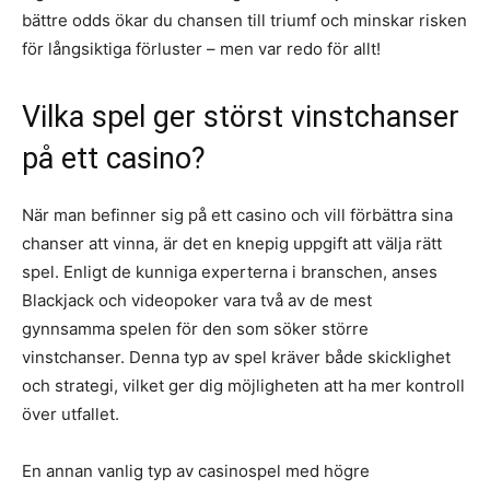
bättre odds ökar du chansen till triumf och minskar risken
för långsiktiga förluster – men var redo för allt!
Vilka spel ger störst vinstchanser
på ett casino?
När man befinner sig på ett casino och vill förbättra sina
chanser att vinna, är det en knepig uppgift att välja rätt
spel. Enligt de kunniga experterna i branschen, anses
Blackjack och videopoker vara två av de mest
gynnsamma spelen för den som söker större
vinstchanser. Denna typ av spel kräver både skicklighet
och strategi, vilket ger dig möjligheten att ha mer kontroll
över utfallet.
En annan vanlig typ av casinospel med högre