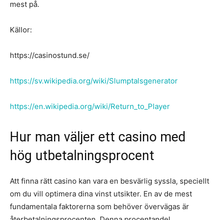
mest på.
Källor:
https://casinostund.se/
https://sv.wikipedia.org/wiki/Slumptalsgenerator
https://en.wikipedia.org/wiki/Return_to_Player
Hur man väljer ett casino med
hög utbetalningsprocent
Att finna rätt casino kan vara en besvärlig syssla, speciellt
om du vill optimera dina vinst utsikter. En av de mest
fundamentala faktorerna som behöver övervägas är
återbetalningsprocenten. Denna procentandel