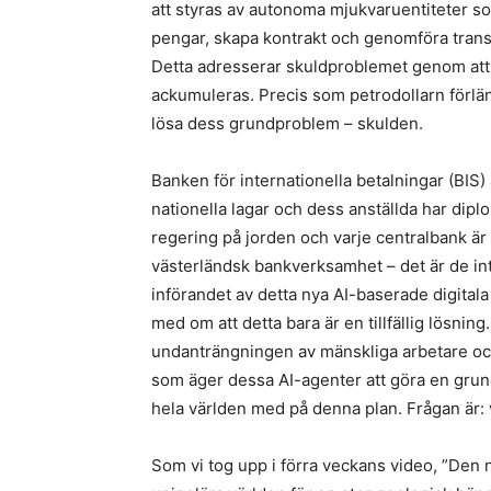
att styras av autonoma mjukvaruentiteter so
pengar, skapa kontrakt och genomföra tran
Detta adresserar skuldproblemet genom att
ackumuleras. Precis som petrodollarn förl
lösa dess grundproblem – skulden.
Banken för internationella betalningar (BIS
nationella lagar och dess anställda har diplo
regering på jorden och varje centralbank är
västerländsk bankverksamhet – det är de inte
införandet av detta nya AI-baserade digital
med om att detta bara är en tillfällig lösni
undanträngningen av mänskliga arbetare oc
som äger dessa AI-agenter att göra en grun
hela världen med på denna plan. Frågan är: 
Som vi tog upp i förra veckans video, ”Den