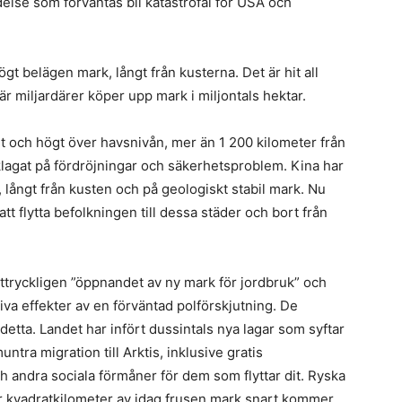
delse som förväntas bli katastrofal för USA och
gt belägen mark, långt från kusterna. Det är hit all
där miljardärer köper upp mark i miljontals hektar.
et och högt över havsnivån, mer än 1 200 kilometer från
lagat på fördröjningar och säkerhetsproblem. Kina har
 långt från kusten och på geologiskt stabil mark. Nu
t flytta befolkningen till dessa städer och bort från
ttryckligen ”öppnandet av ny mark för jordbruk” och
iva effekter av en förväntad polförskjutning. De
detta. Landet har infört dussintals nya lagar som syftar
untra migration till Arktis, inklusive gratis
h andra sociala förmåner för dem som flyttar dit. Ryska
ner kvadratkilometer av idag frusen mark snart kommer