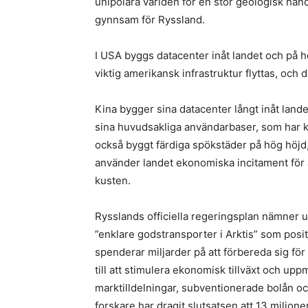
unipolära världen för en stor geologisk hän
gynnsam för Ryssland.
I USA byggs datacenter inåt landet och på hö
viktig amerikansk infrastruktur flyttas, och 
Kina bygger sina datacenter långt inåt land
sina huvudsakliga användarbaser, som har k
också byggt färdiga spökstäder på hög höjd,
använder landet ekonomiska incitament för at
kusten.
Rysslands officiella regeringsplan nämner u
”enklare godstransporter i Arktis” som posit
spenderar miljarder på att förbereda sig för 
till att stimulera ekonomisk tillväxt och uppm
marktilldelningar, subventionerade bolån oc
forskare har dragit slutsatsen att 13 miljo