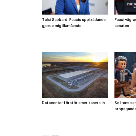
Tulsi Gabbard: Faucis uppträdande
Fauci vägrad
gjorde mig illamående
senaten
Datacenter förstör amerikaners liv
Se Irans se
propagandav