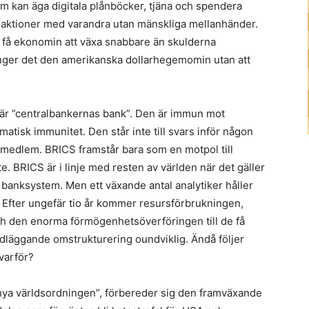
m kan äga digitala plånböcker, tjäna och spendera
saktioner med varandra utan mänskliga mellanhänder.
 få ekonomin att växa snabbare än skulderna
änger det den amerikanska dollarhegemomin utan att
) är ”centralbankernas bank”. Den är immun mot
matisk immunitet. Den står inte till svars inför någon
 medlem. BRICS framstår bara som en motpol till
. BRICS är i linje med resten av världen när det gäller
a banksystem. Men ett växande antal analytiker håller
ng. Efter ungefär tio år kommer resursförbrukningen,
h den enorma förmögenhetsöverföringen till de få
dläggande omstrukturering oundviklig. Ändå följer
varför?
 nya världsordningen”, förbereder sig den framväxande