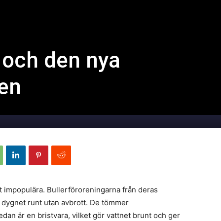
 och den nya
en
t impopulära. Bullerföroreningarna från deras
r dygnet runt utan avbrott. De tömmer
an är en bristvara, vilket gör vattnet brunt och ger