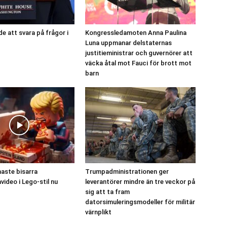
e att svara på frågor i
Kongressledamoten Anna Paulina
Luna uppmanar delstaternas
justitieministrar och guvernörer att
väcka åtal mot Fauci för brott mot
barn
naste bisarra
Trumpadministrationen ger
ideo i Lego-stil nu
leverantörer mindre än tre veckor på
sig att ta fram
datorsimuleringsmodeller för militär
värnplikt