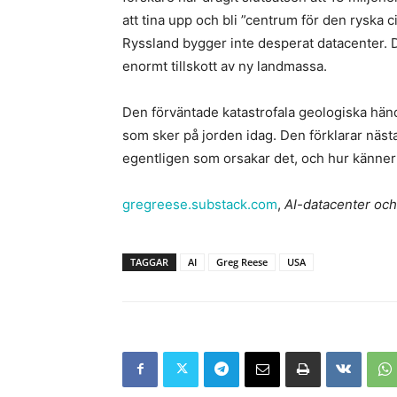
att tina upp och bli ”centrum för den ryska ci
Ryssland bygger inte desperat datacenter. D
enormt tillskott av ny landmassa.
Den förväntade katastrofala geologiska hände
som sker på jorden idag. Den förklarar nästa
egentligen som orsakar det, och hur känner 
gregreese.substack.com
,
AI-datacenter oc
TAGGAR
AI
Greg Reese
USA