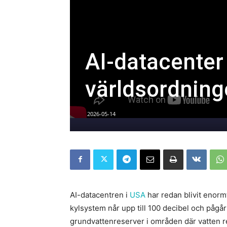
AI-datacenter
världsordning
2026-05-14
AI-datacentren i
USA
har redan blivit enorm
kylsystem når upp till 100 decibel och pågå
grundvattenreserver i områden där vatten red