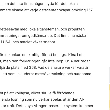
 som det inte finns någon nytta för det lokala
mmare visade att varje datacenter skapar omkring 157
retessavtal med lokala tjänstemän, och projekten
 omröstningar om godkännande. Det finns nu nästan
i USA, och antalet växer snabbt.
örbli konkurrenskraftigt för att besegra Kina i ett
ns, men den förklaringen går inte ihop. USA har redan
 fjärde plats med 368. Vad de snarare verkar vara är
stem, ett som inkluderar massövervakning och autonoma
 på att kollapsa, vilket skulle få förödande
enda lösning som nu verkar spelas ut är den AI-
atorkraft. Detta nya AI-agentbaserade system kommer