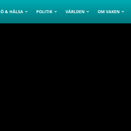
JÖ & HÄLSA
POLITIK
VÄRLDEN
OM VAKEN