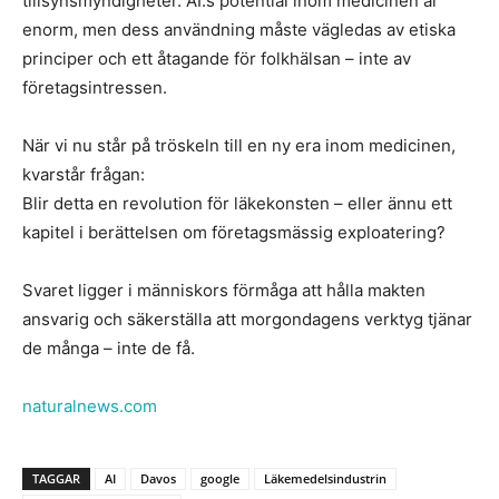
tillsynsmyndigheter. AI:s potential inom medicinen är
enorm, men dess användning måste vägledas av etiska
principer och ett åtagande för folkhälsan – inte av
företagsintressen.
När vi nu står på tröskeln till en ny era inom medicinen,
kvarstår frågan:
Blir detta en revolution för läkekonsten – eller ännu ett
kapitel i berättelsen om företagsmässig exploatering?
Svaret ligger i människors förmåga att hålla makten
ansvarig och säkerställa att morgondagens verktyg tjänar
de många – inte de få.
naturalnews.com
TAGGAR
AI
Davos
google
Läkemedelsindustrin