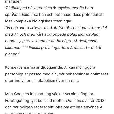
månader.
”AI tillämpad på vetenskap är mycket mer än bara
språkmodeller,”
sa han och betonade dess potential att
lösa komplexa biologiska utmaningar.
”Vi och andra arbetar med att försöka designa läkemedel
med AI, och med vårt avknoppade bolag Isomorphic
hoppas jag att vi kommer att ha några AI-designade
läkemedel i kliniska prövningar före årets slut – det är
planen.”
Konsekvenserna är djupgående. AI kan möjliggöra
personligt anpassad medicin, där behandlingar optimeras
efter individens metabolism över en natt.
Men Googles inblandning väcker varningsflaggor.
Företaget tog tyst bort sitt motto
“Don’t be evil”
år 2018
och har nyligen raderat sitt löfte om att inte använda AI
för vapen eller övervakning.