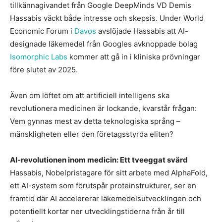
tillkännagivandet från Google DeepMinds VD Demis
Hassabis väckt både intresse och skepsis. Under World
Economic Forum i
Davos
avslöjade Hassabis att AI-
designade läkemedel från Googles avknoppade bolag
Isomorphic Labs
kommer att gå in i kliniska prövningar
före slutet av 2025.
Även om löftet om att artificiell intelligens ska
revolutionera medicinen är lockande, kvarstår frågan:
Vem gynnas mest av detta teknologiska språng –
mänskligheten eller den företagsstyrda eliten?
AI-revolutionen inom medicin: Ett tveeggat svärd
Hassabis, Nobelpristagare för sitt arbete med AlphaFold,
ett AI-system som förutspår proteinstrukturer, ser en
framtid där AI accelererar läkemedelsutvecklingen och
potentiellt kortar ner utvecklingstiderna från år till