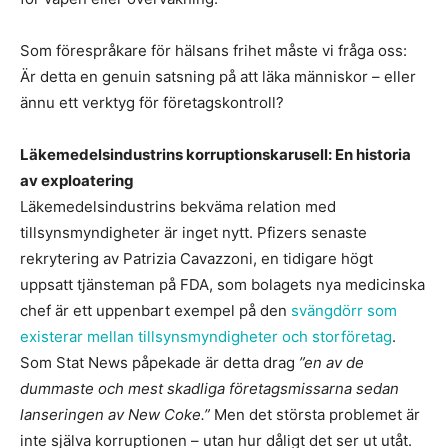
Som förespråkare för hälsans frihet måste vi fråga oss:
Är detta en genuin satsning på att läka människor – eller
ännu ett verktyg för företagskontroll?
Läkemedelsindustrins korruptionskarusell: En historia
av exploatering
Läkemedelsindustrins bekväma relation med
tillsynsmyndigheter är inget nytt. Pfizers senaste
rekrytering av Patrizia Cavazzoni, en tidigare högt
uppsatt tjänsteman på FDA, som bolagets nya medicinska
chef är ett uppenbart exempel på den
svängdörr som
existerar mellan tillsynsmyndigheter och storföretag
.
Som Stat News påpekade är detta drag
”en av de
dummaste och mest skadliga företagsmissarna sedan
lanseringen av New Coke.”
Men det största problemet är
inte själva korruptionen – utan hur dåligt det ser ut utåt.