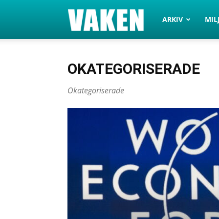
VAKEN.se
ARKIV
MIL
OKATEGORISERADE
Okategoriserade