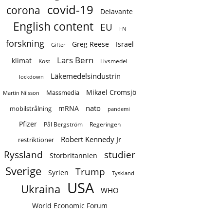
covid-19
corona
Delavante
English content
EU
FN
forskning
Greg Reese
Israel
Gifter
Lars Bern
klimat
Kost
Livsmedel
Läkemedelsindustrin
lockdown
Mikael Cromsjö
Massmedia
Martin Nilsson
nato
mRNA
mobilstrålning
pandemi
Pfizer
Regeringen
Pål Bergström
Robert Kennedy Jr
restriktioner
Ryssland
studier
Storbritannien
Sverige
Trump
Syrien
Tyskland
USA
Ukraina
WHO
World Economic Forum