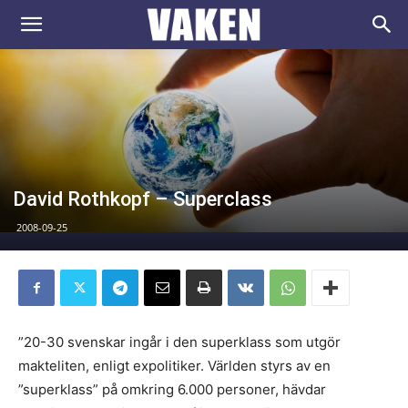
VAKEN.se
David Rothkopf – Superclass
2008-09-25
”20-30 svenskar ingår i den superklass som utgör
makteliten, enligt expolitiker. Världen styrs av en
”superklass” på omkring 6.000 personer, hävdar