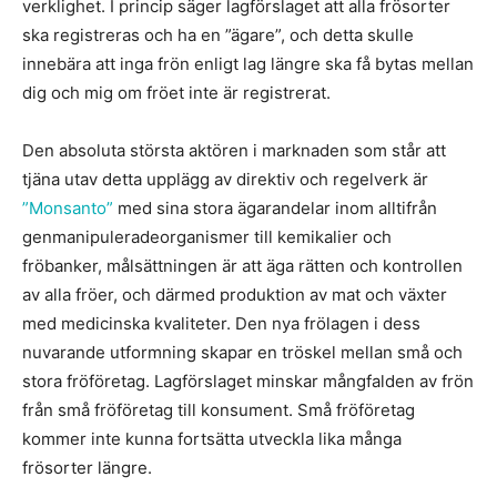
verklighet. I princip säger lagförslaget att alla frösorter
ska registreras och ha en ”ägare”, och detta skulle
innebära att inga frön enligt lag längre ska få bytas mellan
dig och mig om fröet inte är registrerat.
Den absoluta största aktören i marknaden som står att
tjäna utav detta upplägg av direktiv och regelverk är
”Monsanto”
med sina stora ägarandelar inom alltifrån
genmanipuleradeorganismer till kemikalier och
fröbanker, målsättningen är att äga rätten och kontrollen
av alla fröer, och därmed produktion av mat och växter
med medicinska kvaliteter. Den nya frölagen i dess
nuvarande utformning skapar en tröskel mellan små och
stora fröföretag. Lagförslaget minskar mångfalden av frön
från små fröföretag till konsument. Små fröföretag
kommer inte kunna fortsätta utveckla lika många
frösorter längre.