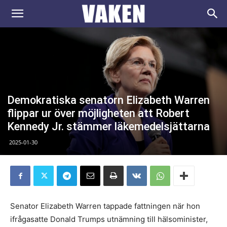
VAKEN.se
Demokratiska senatorn Elizabeth Warren
flippar ur över möjligheten att Robert
Kennedy Jr. stämmer läkemedelsjättarna
2025-01-30
Senator Elizabeth Warren tappade fattningen när hon
ifrågasatte Donald Trumps utnämning till hälsominister,