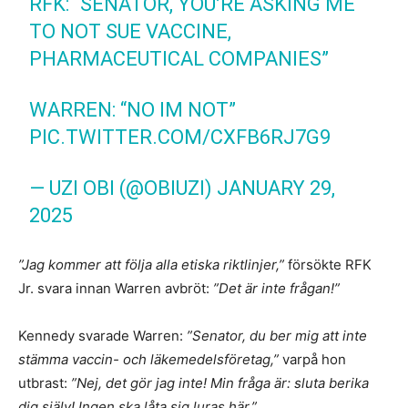
RFK: “SENATOR, YOU’RE ASKING ME
TO NOT SUE VACCINE,
PHARMACEUTICAL COMPANIES”
WARREN: “NO IM NOT”
PIC.TWITTER.COM/CXFB6RJ7G9
— UZI OBI (@OBIUZI)
JANUARY 29,
2025
”Jag kommer att följa alla etiska riktlinjer,”
försökte RFK
Jr. svara innan Warren avbröt:
”Det är inte frågan!”
Kennedy svarade Warren:
”Senator, du ber mig att inte
stämma vaccin- och läkemedelsföretag,”
varpå hon
utbrast:
”Nej, det gör jag inte! Min fråga är: sluta berika
dig själv! Ingen ska låta sig luras här.”