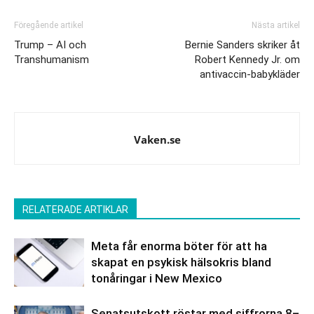
Föregående artikel
Nästa artikel
Trump – AI och
Bernie Sanders skriker åt
Transhumanism
Robert Kennedy Jr. om
antivaccin-babykläder
Vaken.se
RELATERADE ARTIKLAR
Meta får enorma böter för att ha
skapat en psykisk hälsokris bland
tonåringar i New Mexico
Senatsutskott röstar med siffrorna 8–