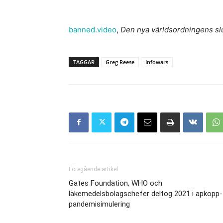
banned.video
,
Den nya världsordningens slut
TAGGAR
Greg Reese
Infowars
Föregående artikel
Gates Foundation, WHO och
läkemedelsbolagschefer deltog 2021 i apkopp-
pandemisimulering