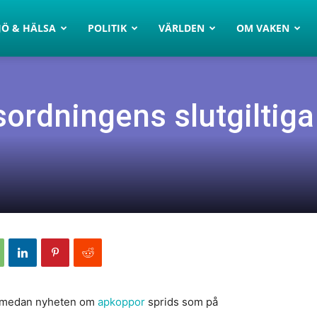
JÖ & HÄLSA
POLITIK
VÄRLDEN
OM VAKEN
sordningens slutgiltiga
iz medan nyheten om
apkoppor
sprids som på