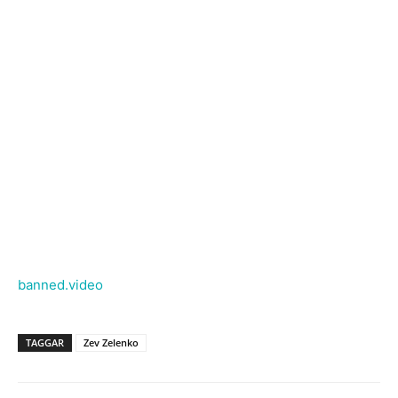
banned.video
TAGGAR
Zev Zelenko