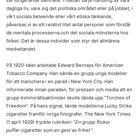
väl fungerande samhälle. I nästan varje handling av våra
dagliga liv, vare sig det politiska området eller på jobbet, i
vårt sociala beteende eller vårt etiska tänkande,
påverkas vi av ett relativt litet antal personer som förstår
de mentala processerna och det sociala mönsterna hos
folket. Det är dessa individer som styr det allmänna
medvetandet.
På 1920-talet arbetade Edward Bernays för American
Tobacco Company. Han sände en grupp unga modeller
för att marschera i en parad i New York City. Han
informerade innan paraden, för pressen och media att en
grupp kvinnorättsaktivister skulle tända upp ”Torches of
Freedom”. På hans signal, tände modellerna Lucky Strike
cigaretter framför ivriga fotografer. The New York Times
(1 april 1929) tryckte rubriken: ”
En grupp flickor
puffar cigaretter som en gest av frihet
”.