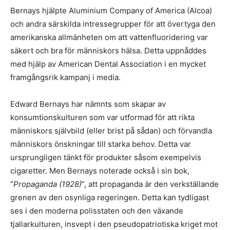
Bernays hjälpte Aluminium Company of America (Alcoa)
och andra särskilda intressegrupper för att övertyga den
amerikanska allmänheten om att vattenfluoridering var
säkert och bra för människors hälsa. Detta uppnåddes
med hjälp av American Dental Association i en mycket
framgångsrik kampanj i media.
Edward Bernays har nämnts som skapar av
konsumtionskulturen som var utformad för att rikta
människors självbild (eller brist på sådan) och förvandla
människors önskningar till starka behov. Detta var
ursprungligen tänkt för produkter såsom exempelvis
cigaretter. Men Bernays noterade också i sin bok,
”
Propaganda (1928)
”, att propaganda är den verkställande
grenen av den osynliga regeringen. Detta kan tydligast
ses i den moderna polisstaten och den växande
tjallarkulturen, insvept i den pseudopatriotiska kriget mot