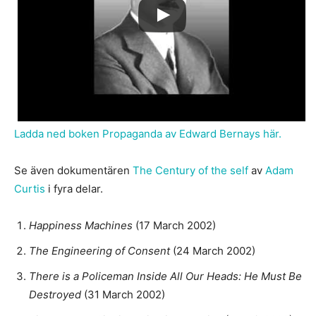
Ladda ned boken Propaganda av Edward Bernays här.
Se även dokumentären
The Century of the self
av
Adam
Curtis
i fyra delar.
Happiness Machines
(17 March 2002)
The Engineering of Consent
(24 March 2002)
There is a Policeman Inside All Our Heads: He Must Be
Destroyed
(31 March 2002)