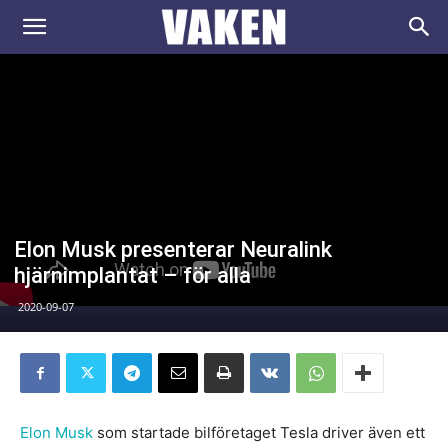
VAKEN.se
Elon Musk presenterar Neuralink
hjärnimplantat – för alla
2020-09-07
Elon Musk
som startade bilföretaget Tesla driver även ett