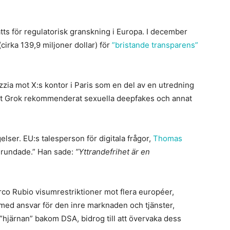
atts för regulatorisk granskning i Europa. I december
cirka 139,9 miljoner dollar) för
”bristande transparens”
zia mot X:s kontor i Paris som en del av en utredning
bot Grok rekommenderat sexuella deepfakes och annat
ser. EU:s talesperson för digitala frågor,
Thomas
ogrundade.” Han sade:
”Yttrandefrihet är en
rco Rubio visumrestriktioner mot flera européer,
med ansvar för den inre marknaden och tjänster,
”hjärnan” bakom DSA, bidrog till att övervaka dess