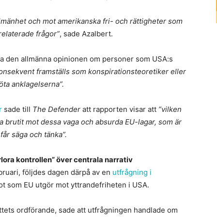
allmänhet och mot amerikanska fri- och rättigheter som
relaterade frågor”
, sade Azalbert.
rka den allmänna opinionen om personer som USA:s
onsekvent framställs som konspirationsteoretiker eller
öta anklagelserna”.
r
sade till
The Defender
att rapporten visar att
”vilken
 ha brutit mot dessa vaga och absurda EU-lagar, som är
får säga och tänka”.
lora kontrollen” över centrala narrativ
bruari, följdes dagen därpå av en
utfrågning i
t som EU utgör mot yttrandefriheten i USA.
tets ordförande, sade att utfrågningen handlade om