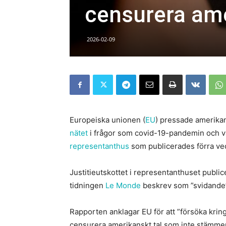
censurera am
2026-02-09
Europeiska unionen (
EU
) pressade amerikan
nätet
i frågor som covid-19-pandemin och va
representanthus
som publicerades förra ve
Justitieutskottet i representanthuset publi
tidningen
Le Monde
beskrev som ”svidande
Rapporten anklagar EU för att ”försöka kringg
censurera amerikanskt tal som inte stämme