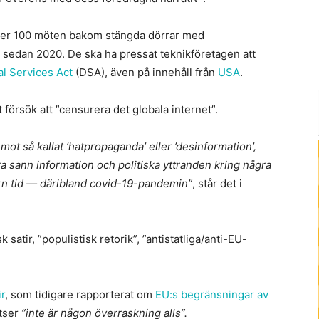
över 100 möten bakom stängda dörrar med
 sedan 2020. De ska ha pressat teknikföretagen att
al Services Act
(DSA), även på innehåll från
USA
.
försök att ”censurera det globala internet”.
ot så kallat ’hatpropaganda’ eller ’desinformation’,
 sann information och politiska yttranden kring några
ern tid — däribland covid-19-pandemin”
, står det i
k satir, ”populistisk retorik”, ”antistatliga/anti-EU-
r
, som tidigare rapporterat om
EU:s begränsningar av
atser
”inte är någon överraskning alls”.