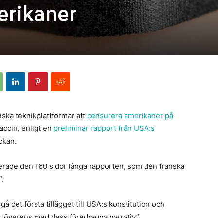
erikaner
ska teknikplattformar att
censurera amerikaner på
ccin, enligt en
preliminär rapport från USA:s
ckan.
cerade den 160 sidor långa rapporten, som den franska
”.
å det första tillägget till USA:s konstitution och
r överens med dess föredragna narrativ”.