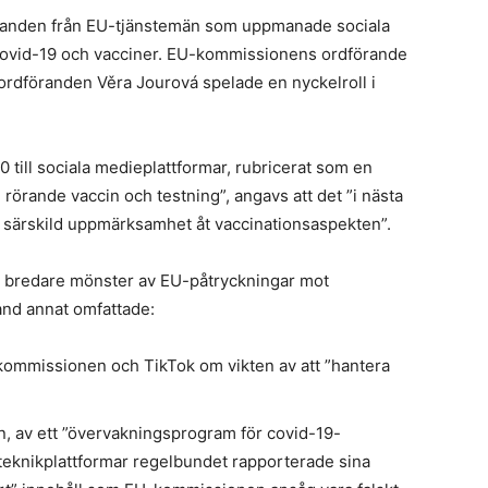
landen från EU-tjänstemän som uppmanade sociala
 covid-19 och vacciner. EU-kommissionens ordförande
ordföranden Věra Jourová spelade en nyckelroll i
till sociala medieplattformar, rubricerat som en
rörande vaccin och testning”, angavs att det ”i nästa
 särskild uppmärksamhet åt vaccinationsaspekten”.
tt bredare mönster av EU-påtryckningar mot
and annat omfattade:
-kommissionen och TikTok om vikten av att ”hantera
n, av ett ”övervakningsprogram för covid-19-
teknikplattformar regelbundet rapporterade sina