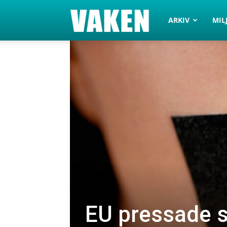
VAKEN.se
ARKIV
MIL
EU pressade s