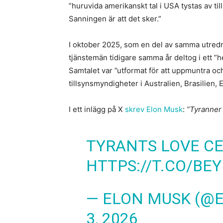
”huruvida amerikanskt tal i USA tystas av ti
Sanningen är att det sker.”
I oktober 2025, som en del av samma utredn
tjänstemän tidigare samma år deltog i ett 
Samtalet var ”utformat för att uppmuntra oc
tillsynsmyndigheter i Australien, Brasilien, 
I ett inlägg på X
skrev Elon Musk
:
”Tyranner 
TYRANTS LOVE C
HTTPS://T.CO/BE
— ELON MUSK (@
3, 2026