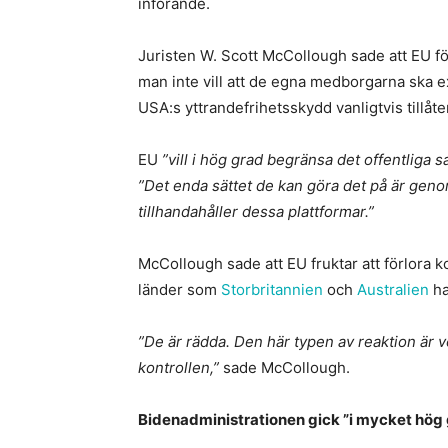
införande.
Juristen W. Scott McCollough sade att EU 
man inte vill att de egna medborgarna ska 
USA:s yttrandefrihetsskydd vanligtvis tillåte
EU
”vill i hög grad begränsa det offentliga 
”Det enda sättet de kan göra det på är geno
tillhandahåller dessa plattformar.”
McCollough sade att EU fruktar att förlora k
länder som
Storbritannien
och
Australien
ha
”De är rädda. Den här typen av reaktion är ve
kontrollen,”
sade McCollough.
Bidenadministrationen gick ”i mycket hög g