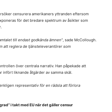
försöker censurera amerikaners yttranden eftersom
exponeras för det bredare spektrum av åsikter som
r.
samtalet till endast godkända ämnen”
, sade McCollough.
m att reglera de tjänsteleverantörer som
ontrollen över centrala narrativ. Han påpekade att
r infört liknande åtgärder av samma skäl.
rkligen representativ för en rädsla att förlora
rad” i takt med EU när det gäller censur