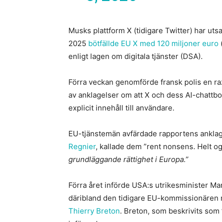
Musks plattform X (tidigare Twitter) har uts
2025
bötfällde EU X med 120 miljoner euro
(
enligt lagen om digitala tjänster (DSA).
Förra veckan genomförde fransk polis en raz
av anklagelser om att X och dess AI-chatt
explicit innehåll till användare.
EU-tjänstemän avfärdade rapportens anklagel
Regnier
, kallade dem ”rent nonsens. Helt 
grundläggande rättighet i Europa.”
Förra året införde USA:s utrikesminister Ma
däribland den tidigare EU-kommissionären 
Thierry Breton
. Breton, som beskrivits som 