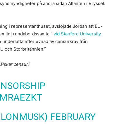
llsynsmyndigheter på andra sidan Atlanten i Bryssel.
ing i representanthuset, avslöjade Jordan att EU-
”hemligt rundabordssamtal”
vid Stanford University
.
h underlätta efterlevnad av censurkrav från
EU och Storbritannien.”
älskar censur.”
ENSORSHIP
YMRAEZKT
ELONMUSK)
FEBRUARY