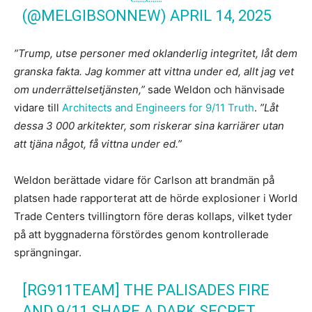
(@MELGIBSONNEW)
APRIL 14, 2025
”Trump, utse personer med oklanderlig integritet, låt dem
granska fakta. Jag kommer att vittna under ed, allt jag vet
om underrättelsetjänsten,”
sade Weldon och hänvisade
vidare till
Architects and Engineers for 9/11 Truth
.
”Låt
dessa 3 000 arkitekter, som riskerar sina karriärer utan
att tjäna något, få vittna under ed.”
Weldon berättade vidare för Carlson att brandmän på
platsen hade rapporterat att de hörde explosioner i World
Trade Centers tvillingtorn före deras kollaps, vilket tyder
på att byggnaderna förstördes genom kontrollerade
sprängningar.
[RG911TEAM] THE PALISADES FIRE
AND 9/11 SHARE A DARK SECRET.