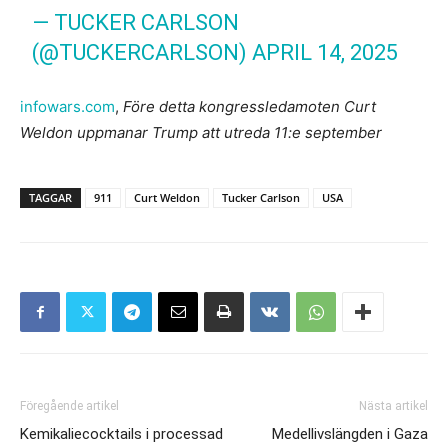
— TUCKER CARLSON
(@TUCKERCARLSON)
APRIL 14, 2025
infowars.com
,
Före detta kongressledamoten Curt
Weldon uppmanar Trump att utreda 11:e september
TAGGAR
911
Curt Weldon
Tucker Carlson
USA
Föregående artikel
Nästa artikel
Kemikaliecocktails i processad
Medellivslängden i Gaza