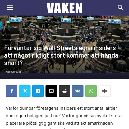
VAKEN.se
Förväntar sig Wall Streets egna insiders
att något riktigt stort kommer att hända
snart?
2013-03-01
Varför dumpar företagens insiders ett stort antal aktier i
dom egna bolagen just nu? Varför gör vissa mycket stora
placerare plötsligt gigantiska vad att aktiemarknaden