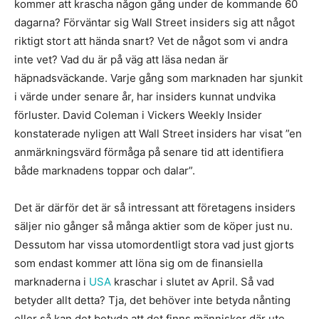
kommer att krascha någon gång under de kommande 60
dagarna? Förväntar sig Wall Street insiders sig att något
riktigt stort att hända snart? Vet de något som vi andra
inte vet? Vad du är på väg att läsa nedan är
häpnadsväckande. Varje gång som marknaden har sjunkit
i värde under senare år, har insiders kunnat undvika
förluster. David Coleman i Vickers Weekly Insider
konstaterade nyligen att Wall Street insiders har visat ”en
anmärkningsvärd förmåga på senare tid att identifiera
både marknadens toppar och dalar”.
Det är därför det är så intressant att företagens insiders
säljer nio gånger så många aktier som de köper just nu.
Dessutom har vissa utomordentligt stora vad just gjorts
som endast kommer att löna sig om de finansiella
marknaderna i
USA
kraschar i slutet av April. Så vad
betyder allt detta? Tja, det behöver inte betyda nånting
eller så kan det betyda att det finns människor där ute