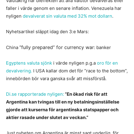
Valutakrig har bieffekten att alla valutor devalveras eller
faller i värde genom en senare inflation. Venezuela har
nyligen
devalverat sin valuta med 32% mot dollarn
.
Nyhetsartikel släppt idag den 3:e Mars:
”fully prepared” for currency war
China
: banker
Egyptens valuta sjönk
i värde nyligen p.g.a
oro för en
devalvering.
I USA kallar dom det för ”race to the bottom”,
innebörden bör vara ganska svår att missförstå.
Di.se rapporterade nyligen:
”En ökad risk för att
Argentina kan tvingas till en ny betalningsinställelse
gjorde att kurserna för argentinska statspapper och
aktier rasade under slutet av veckan.”
Just nyheten om Argentina är minst sagt underlig, för