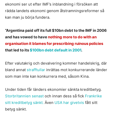
ekonomi ser ut efter IMF’s inblandning i försöken att
rädda landets ekonomi genom åtstramningsreformer så
kan man ju börja fundera.
”Argentina paid off its full $10bn debt to the IMF in 2006
and has vowed to have
nothing more to do with an
organisation it blames for prescribing ruinous policies
that led to its
$100bn debt default in 2001
.
Efter valutakrig och devalvering kommer handelskrig, där
bland annat
strafftullar
inrättas mot konkurrerande länder
som man inte kan konkurrera med, såsom Kina.
Under tiden får länders ekonomier sänkta kreditbetyg.
Storbritannien senast
och innan dess så fick
Frankrike
sitt kreditbetyg sänkt.
Även
USA har givetvis
fått sitt
betyg sänkt.