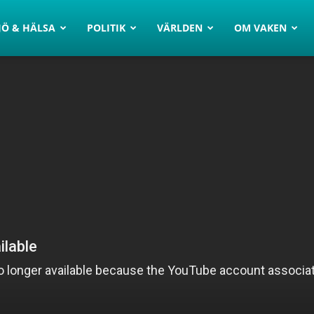
JÖ & HÄLSA
POLITIK
VÄRLDEN
OM VAKEN