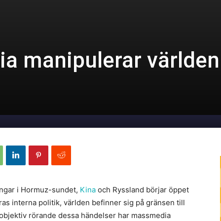
 manipulerar världen t
ingar i Hormuz-sundet,
Kina
och Ryssland börjar öppet
as interna politik, världen befinner sig på gränsen till
ara objektiv rörande dessa händelser har massmedia