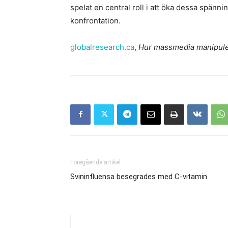
spelat en central roll i att öka dessa spänn
konfrontation.
globalresearch.ca
,
Hur massmedia manipulera
Föregående artikel
Svininfluensa besegrades med C-vitamin