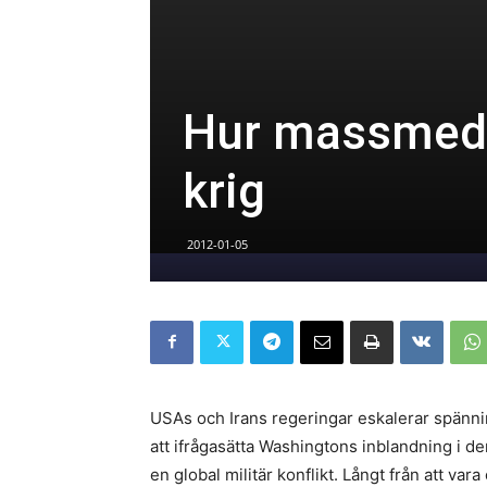
Hur massmedia
krig
2012-01-05
USAs och Irans regeringar eskalerar spänn
att ifrågasätta Washingtons inblandning i der
en global militär konflikt. Långt från att v