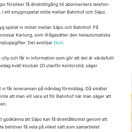
po försöker få direkttillgång till abonnenters telefon-
. I ett smyginspelat möte mellan Bahnhof och Säpo.
yg spelat in mötet mellan Säpo och Bahnhof. På
pressar Karlung, som ifrågasätter den helautomatiska
ejluppgifter. Det avslöjar
Ekot
.
city och får in information som gör att det är värdefullt
fredag kväll klockan 20 utanför kontorstid, säger
t vi får leveransen på måndag förmiddag. Då smäller
inte att man vill vara vd för Bahnhof när man säger att
den.
t godkänna att Säpo kan få direktåtkomst genom att
e behöver få veta på vilket sätt som samarbetet