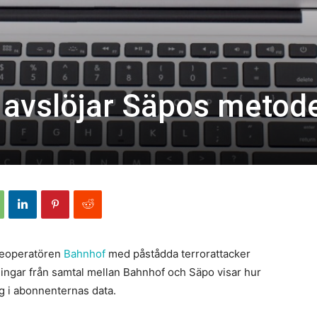
 avslöjar Säpos metod
leoperatören
Bahnhof
med påstådda terrorattacker
ingar från samtal mellan Bahnhof och Säpo visar hur
tag i abonnenternas data.