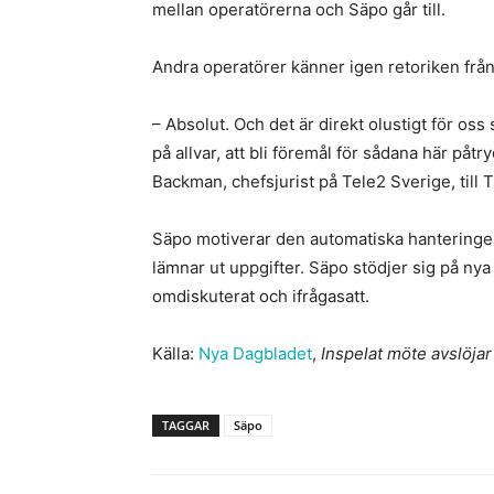
mellan operatörerna och Säpo går till.
Andra operatörer känner igen retoriken frå
– Absolut. Och det är direkt olustigt för os
på allvar, att bli föremål för sådana här på
Backman, chefsjurist på Tele2 Sverige, till T
Säpo motiverar den automatiska hanteringen
lämnar ut uppgifter. Säpo stödjer sig på nya
omdiskuterat och ifrågasatt.
Källa:
Nya Dagbladet
,
Inspelat möte avslöja
TAGGAR
Säpo