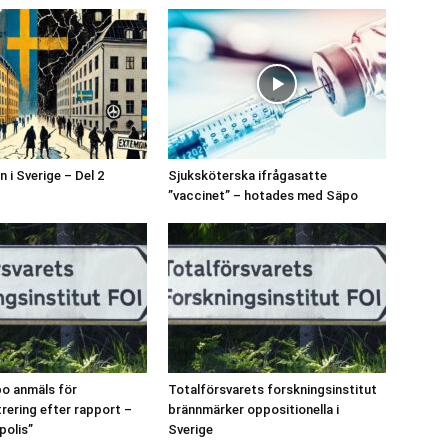
 i Sverige – Del 2
Sjuksköterska ifrågasatte
”vaccinet” – hotades med Säpo
o anmäls för
Totalförsvarets forskningsinstitut
trering efter rapport –
brännmärker oppositionella i
 polis”
Sverige