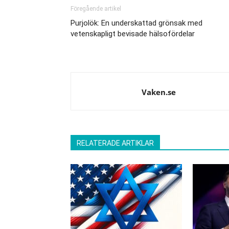
Föregående artikel
Purjolök: En underskattad grönsak med
vetenskapligt bevisade hälsofördelar
Vaken.se
RELATERADE ARTIKLAR