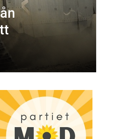
rån
tt