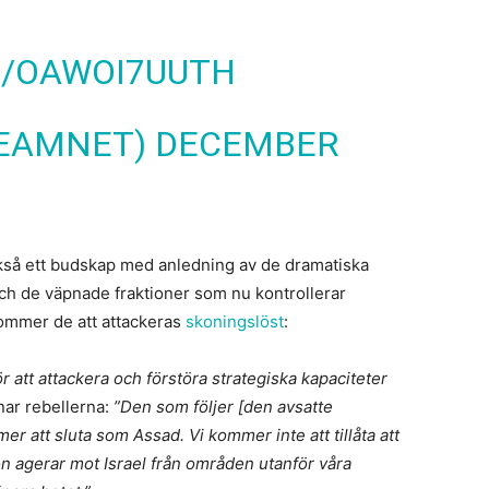
M/OAWOI7UUTH
REAMNET)
DECEMBER
ckså ett budskap med anledning av de dramatiska
ch de väpnade fraktioner som nu kontrollerar
kommer de att attackeras
skoningslöst
:
 att attackera och förstöra strategiska kapaciteter
nar rebellerna:
”Den som följer [den avsatte
 att sluta som Assad. Vi kommer inte att tillåta att
on agerar mot Israel från områden utanför våra