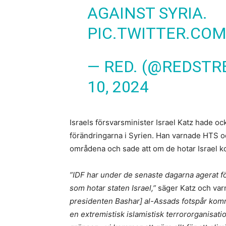
AGAINST SYRIA.
PIC.TWITTER.CO
— RED. (@REDST
10, 2024
Israels försvarsminister Israel Katz hade o
förändringarna i Syrien. Han varnade HTS o
områdena och sade att om de hotar Israel 
”IDF har under de senaste dagarna agerat för
som hotar staten Israel,”
säger Katz och var
presidenten Bashar] al-Assads fotspår kommer
en extremistisk islamistisk terrororganisati