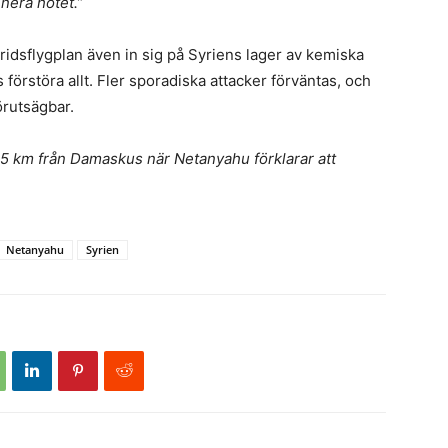
inera hotet.”
tridsflygplan även in sig på Syriens lager av kemiska
förstöra allt. Fler sporadiska attacker förväntas, och
örutsägbar.
 25 km från Damaskus när Netanyahu förklarar att
Netanyahu
Syrien