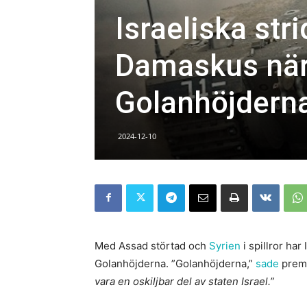
Israeliska str
Damaskus när 
Golanhöjderna 
2024-12-10
Med Assad störtad och
Syrien
i spillror ha
Golanhöjderna. ”Golanhöjderna,”
sade
premi
vara en oskiljbar del av staten Israel.”