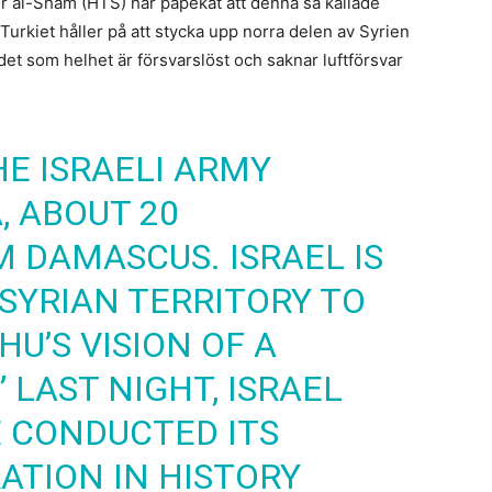
rir al-Sham (HTS) har påpekat att denna så kallade
r Turkiet håller på att stycka upp norra delen av Syrien
et som helhet är försvarslöst och saknar luftförsvar
HE ISRAELI ARMY
 ABOUT 20
 DAMASCUS. ISRAEL IS
SYRIAN TERRITORY TO
U’S VISION OF A
” LAST NIGHT, ISRAEL
 CONDUCTED ITS
ATION IN HISTORY