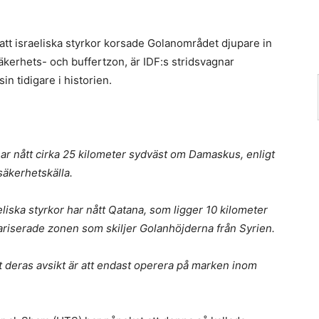
r att israeliska styrkor korsade Golanområdet djupare in
äkerhets- och buffertzon, är IDF:s stridsvagnar
 tidigare i historien.
n har nått cirka 25 kilometer sydväst om Damaskus, enligt
säkerhetskälla.
liska styrkor har nått Qatana, som ligger 10 kilometer
itariserade zonen som skiljer Golanhöjderna från Syrien.
t deras avsikt är att endast operera på marken inom