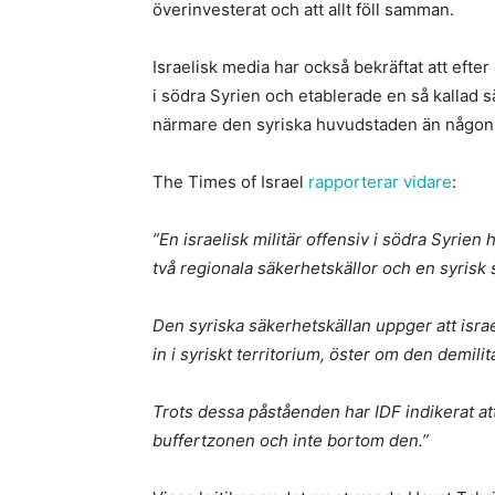
överinvesterat och att allt föll samman.
Israelisk media har också bekräftat att efte
i södra Syrien och etablerade en så kallad s
närmare den syriska huvudstaden än någonsin
The Times of Israel
rapporterar vidare
:
”En israelisk militär offensiv i södra Syrie
två regionala säkerhetskällor och en syrisk 
Den syriska säkerhetskällan uppger att israe
in i syriskt territorium, öster om den demil
Trots dessa påståenden har IDF indikerat at
buffertzonen och inte bortom den.”