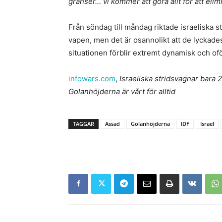
gränser… vi kommer att göra allt för att elim
Från söndag till måndag riktade israeliska s
vapen, men det är osannolikt att de lyckades 
situationen förblir extremt dynamisk och of
infowars.com
,
Israeliska stridsvagnar bara
Golanhöjderna är vårt för alltid
TAGGAR
Assad
Golanhöjderna
IDF
Israel