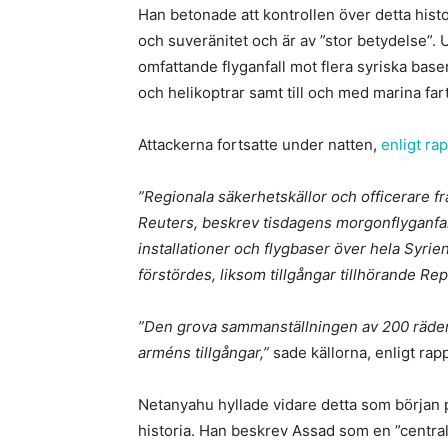
Han betonade att kontrollen över detta histo
och suveränitet och är av ”stor betydelse”.
omfattande flyganfall mot flera syriska baser
och helikoptrar samt till och med marina far
Attackerna fortsatte under natten,
enligt ra
”Regionala säkerhetskällor och officerare f
Reuters, beskrev tisdagens morgonflyganfall
installationer och flygbaser över hela Syrien
förstördes, liksom tillgångar tillhörande R
”Den grova sammanställningen av 200 räder 
arméns tillgångar,”
sade källorna, enligt rap
Netanyahu hyllade vidare detta som början på
historia. Han beskrev Assad som en ”central 