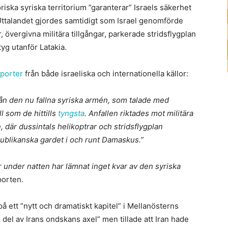
riska syriska territorium ”garanterar” Israels säkerhet
 Uttalandet gjordes samtidigt som Israel genomförde
, övergivna militära tillgångar, parkerade stridsflygplan
tyg utanför Latakia.
pporter
från både israeliska och internationella källor:
rån den nu fallna syriska armén, som talade med
 som de hittills
tyngsta
. Anfallen riktades mot militära
, där dussintals helikoptrar och stridsflygplan
epublikanska gardet i och runt Damaskus.”
under natten har lämnat inget kvar av den syriska
porten.
 ett ”nytt och dramatiskt kapitel” i Mellanösterns
del av Irans ondskans axel” men tillade att Iran hade