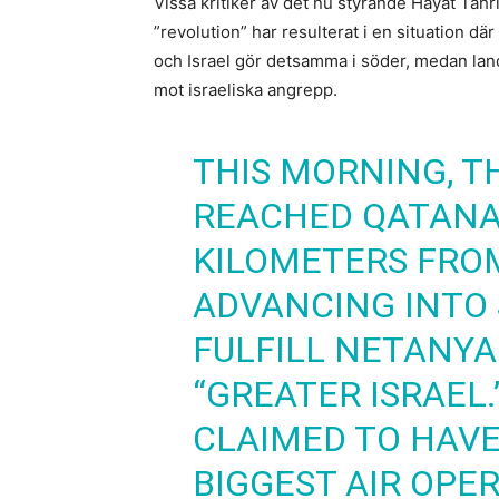
Vissa kritiker av det nu styrande Hayat Tah
”revolution” har resulterat i en situation dä
och Israel gör detsamma i söder, medan land
mot israeliska angrepp.
THIS MORNING, T
REACHED QATANA,
KILOMETERS FROM
ADVANCING INTO 
FULFILL NETANYAH
“GREATER ISRAEL.
CLAIMED TO HAVE
BIGGEST AIR OPER