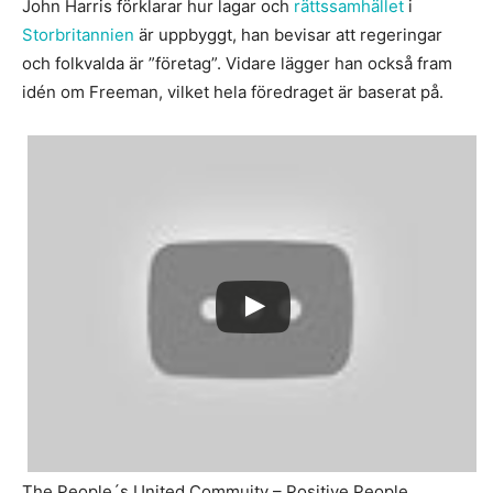
John Harris förklarar hur lagar och
rättssamhället
i
Storbritannien
är uppbyggt, han bevisar att regeringar
och folkvalda är ”företag”. Vidare lägger han också fram
idén om Freeman, vilket hela föredraget är baserat på.
The People´s United Commuity – Positive People