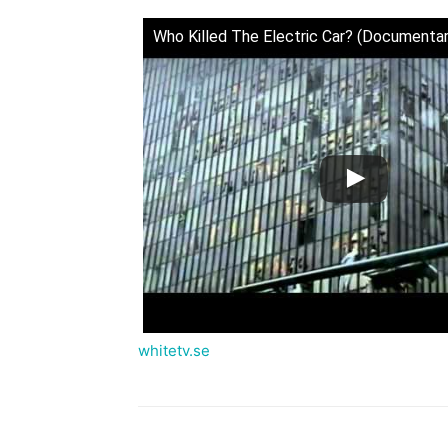
Who Killed The Electric Car? (Documentary
whitetv.se