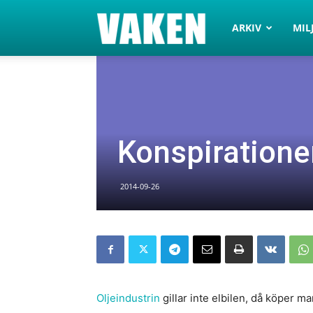
VAKEN.se
ARKIV
MIL
Konspiratione
2014-09-26
Oljeindustrin
gillar inte elbilen, då köper m