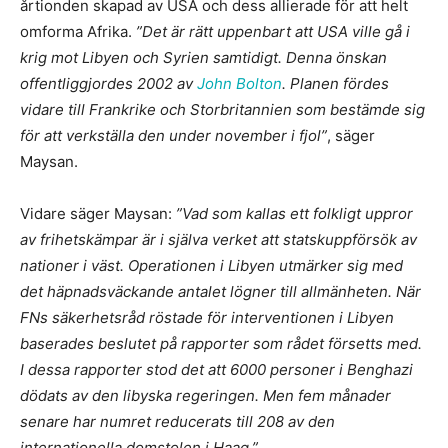
årtionden skapad av USA och dess allierade för att helt
omforma Afrika.
”Det är rätt uppenbart att USA ville gå i
krig mot Libyen och Syrien samtidigt. Denna önskan
offentliggjordes 2002 av
John Bolton
. Planen fördes
vidare till Frankrike och Storbritannien som bestämde sig
för att verkställa den under november i fjol”
, säger
Maysan.
Vidare säger Maysan:
”Vad som kallas ett folkligt uppror
av frihetskämpar är i själva verket att statskuppförsök av
nationer i väst. Operationen i Libyen utmärker sig med
det häpnadsväckande antalet lögner till allmänheten. När
FNs säkerhetsråd röstade för interventionen i Libyen
baserades beslutet på rapporter som rådet försetts med.
I dessa rapporter stod det att 6000 personer i Benghazi
dödats av den libyska regeringen. Men fem månader
senare har numret reducerats till 208 av den
internationella domstolen i Haag.”