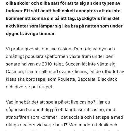
olika skolor och olika sätt för att ta sig an den typen av
fadäser. Ett sätt är att helt enkelt acceptera att du inte
kommer att somna om på ett tag. Lyckligtvis finns det
aktiviteter som lämpar sig lika bra på natten som under
dygnets övriga timmar.
Vi pratar givetvis om live casino. Den relativt nya och
omåttligt populära spelformen växte fram under den
senare halvan av 2010-talet. Succén lät inte vänta sig.
Casinon, framför allt med svensk licens, fyllde utbudet av
klassiska bordsspel som Roulette, Baccarat, Blackjack
och diverse pokerspel.
Vad innebär det att spela på ett live casino? Har du
någonsin befunnit dig på ett landbaserat casino, med
atmosfären som kommer i det sociala och i att spela med
riktiga dealers vid varje bord? Med modern teknik och