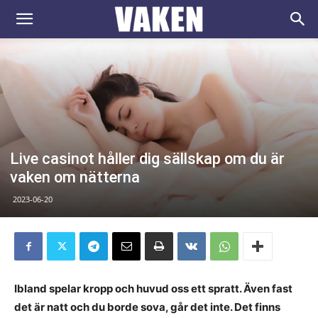
VAKEN.se
Live casinot håller dig sällskap om du är
vaken om nätterna
2023-06-20
Ibland spelar kropp och huvud oss ett spratt. Även fast
det är natt och du borde sova, går det inte. Det finns