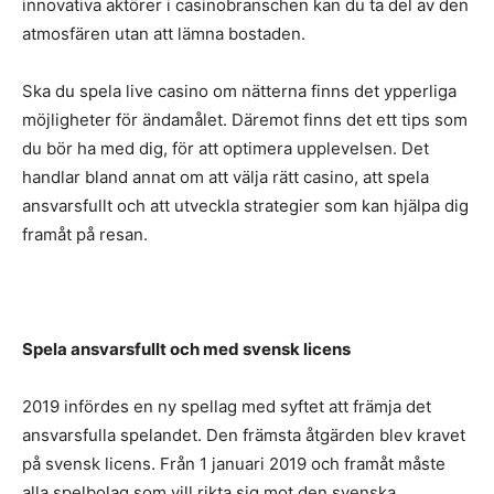
innovativa aktörer i casinobranschen kan du ta del av den
atmosfären utan att lämna bostaden.
Ska du spela live casino om nätterna finns det ypperliga
möjligheter för ändamålet. Däremot finns det ett tips som
du bör ha med dig, för att optimera upplevelsen. Det
handlar bland annat om att välja rätt casino, att spela
ansvarsfullt och att utveckla strategier som kan hjälpa dig
framåt på resan.
Spela ansvarsfullt och med svensk licens
2019 infördes en ny spellag med syftet att främja det
ansvarsfulla spelandet. Den främsta åtgärden blev kravet
på svensk licens. Från 1 januari 2019 och framåt måste
alla spelbolag som vill rikta sig mot den svenska