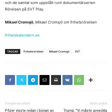
och de samtal som uppstått runt dokumentärserien
Rörelsen på SVT Play.
Mikael Cromsjö
,
Mikael Cromsjö om frihetsrörelsen
frihetskalendern.se
TAGGAR
Frihetsrörelsen
Mikael Cromsjö
SVT
Föregående artikel
Nästa artikel
Pfizer visste redan i början av
Trump: ”Vi måste avveckla