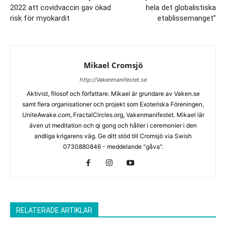
2022 att covidvaccin gav ökad
hela det globalistiska
risk för myokardit
etablissemanget”
Mikael Cromsjö
http://Vakenmanifestet.se
Aktivist, filosof och författare. Mikael är grundare av Vaken.se
samt flera organisationer och projekt som Exoteriska Föreningen,
UniteAwake.com, FractalCircles.org, Vakenmanifestet. Mikael lär
även ut meditation och qi gong och håller i ceremonier i den
andliga krigarens väg. Ge ditt stöd till Cromsjö via Swish
0730880846 - meddelande "gåva".
RELATERADE ARTIKLAR