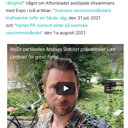
rättighet
” något om Aftonbladet avslöjade tillsammans
med Expo i två artiklar; “
Svenska vaccinmotståndare
kraftsamlar inför en fjärde våg
, den 31 juli 2021
och “
Hyllad PR-konsult eldar på svenska
vaccinmotståndet”
den 1:a augusti 2021.
MoDs partiledare Andreas Sidkvist polisanmäler Lars
Lindblad för grovt förtal