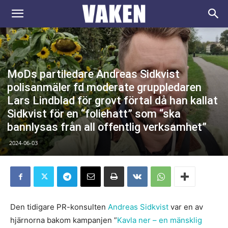
VAKEN.se
MoDs partiledare Andreas Sidkvist
polisanmäler fd moderate gruppledaren
Lars Lindblad för grovt förtal då han kallat
Sidkvist för en “foliehatt” som “ska
bannlysas från all offentlig verksamhet”
2024-06-03
Den tidigare PR-konsulten
Andreas Sidkvist
var en av
hjärnorna bakom kampanjen ”
Kavla ner – en mänsklig