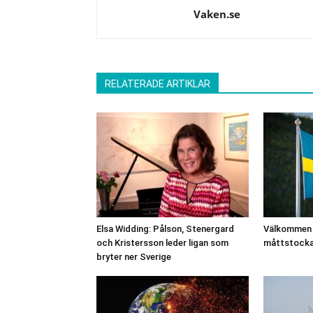
Vaken.se
RELATERADE ARTIKLAR
Elsa Widding: Pålson, Stenergard
Välkommen t
och Kristersson leder ligan som
måttstocka
bryter ner Sverige