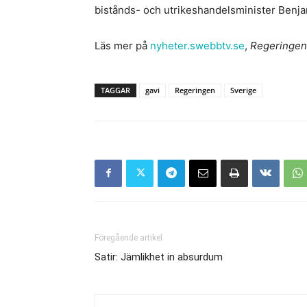
bistånds- och utrikeshandelsminister Benj
Läs mer på
nyheter.swebbtv.se
,
Regeringen 
TAGGAR
gavi
Regeringen
Sverige
Föregående artikel
Satir: Jämlikhet in absurdum