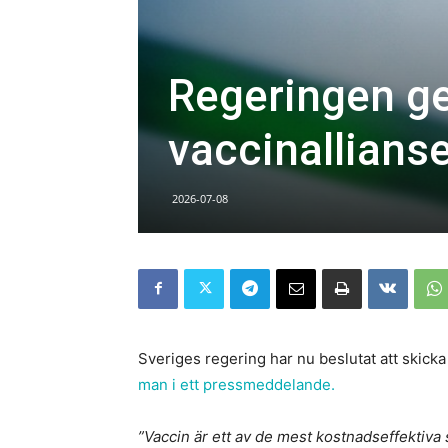
Regeringen ger
vaccinallians
2026-07-08
Sveriges regering har nu beslutat att skicka 
man i ett pressmeddelande.
”Vaccin är ett av de mest kostnadseffektiva