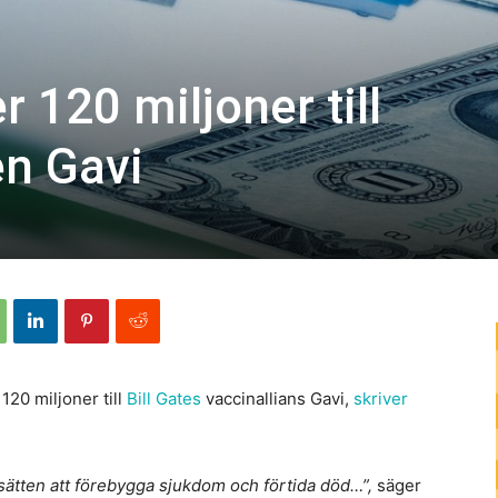
 120 miljoner till
en Gavi
120 miljoner till
Bill Gates
vaccinallians Gavi,
skriver
 sätten att förebygga sjukdom och förtida död…”,
säger