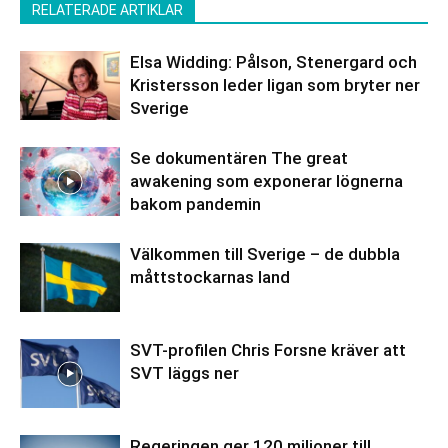
RELATERADE ARTIKLAR
Elsa Widding: Pålson, Stenergard och
Kristersson leder ligan som bryter ner
Sverige
Se dokumentären The great
awakening som exponerar lögnerna
bakom pandemin
Välkommen till Sverige – de dubbla
måttstockarnas land
SVT-profilen Chris Forsne kräver att
SVT läggs ner
Regeringen ger 120 miljoner till