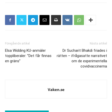
Föregående artikel
Nästa artikel
Elsa Widding KU-anmäler
Dr Sucharit Bhakdi friades i
toppliberaler: ”Det får finnas
rätten – ifrågasatte narrativet
en gräns”
om de experimentella
covidvaccinerna
Vaken.se