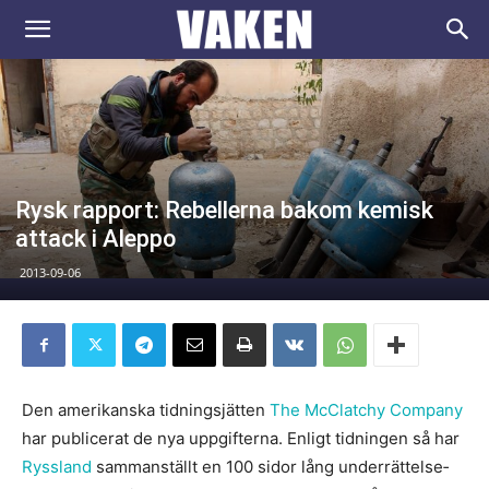
VAKEN.se
Rysk rapport: Rebellerna bakom kemisk
attack i Aleppo
2013-09-06
Den amerikanska tidningsjätten
The McClatchy Company
har publicerat de nya uppgifterna. Enligt tidningen så har
Ryssland
sammanställt en 100 sidor lång underrättelse­