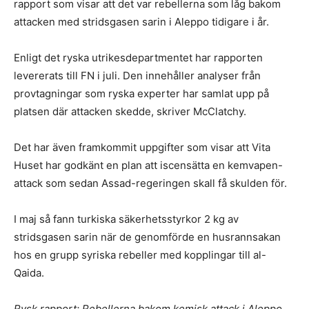
rapport som visar att det var rebellerna som låg bakom
attacken med stridsgasen sarin i Aleppo tidigare i år.
Enligt det ryska utrikesdepartmentet har rapporten
levererats till FN i juli. Den innehåller analyser från
provtagningar som ryska experter har samlat upp på
platsen där attacken skedde, skriver McClatchy.
Det har även framkommit uppgifter som visar att Vita
Huset har godkänt en plan att iscensätta en kemvapen-
attack som sedan Assad-regeringen skall få skulden för.
I maj så fann turkiska säkerhetsstyrkor 2 kg av
stridsgasen sarin när de genomförde en husrannsakan
hos en grupp syriska rebeller med kopplingar till al-
Qaida.
Rysk rapport: Rebellerna bakom kemisk attack i Aleppo