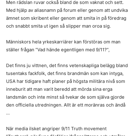
Men rädslan ruvar också bland de som vaknat och sett.
Med hjälp av aliasnamn på forum eller genom att undvika
ämnet som skribent eller genom att smita in på föredrag
och snabbt smita ut igen så slipper man oroa sig.
Människors hela yrkeskarriärer kan förstöras om man
ställer frågan ”Vad hände egentligen med 9/11?”,
Det finns ju vittnen, det finns vetenskapliga belägg bland
tusentaks fackfolk, det finns brandmän som kan intyga,
USA har tidigare haft planer på högsta militära nivå som
inneburit att man varit beredd att mörda sina erga
landsmän och inte minst så tvekar de som själva gjorde
den officiella utredningen. Allt är ett moränras och ändå
…
När media ilsket angriper 9/11 Truth movement