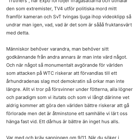
”Truthers”, när Expo förföljer ifrågasättarna och utmålar
den som extremister, TV4 utför politiska mord mitt
framför kameran och SvT tvingas ljuga ihop videoklipp så
undrar man igen, vad, vad är det som är sååå fruktansvärt
med detta.
Människor behöver varandra, man behöver sitt
godkännande från andra annars är man inte värd något.
Och när något så monumentalt avgörande för världen
som attacken på WTC riskerar att förvandlas till ett
århundradenas slag mot demokratin så orkar man inte
längre. Allt vi tror på försvinner under fötterna, alla lögner
och paradigm som vi itutats och som vi långt därinne vet
aldrig kommer att göra den världen bättre riskerar att gå
förlorade men det är åtminstone ett samhälle vi lärt oss
hänga fast vid. Ett dårhus är bättre än inget hus alls.
Var med och kräv sanningen om 9/11. När du söker i