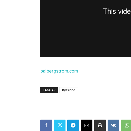
palbergstrom.com
TAGGAR
Ryssland