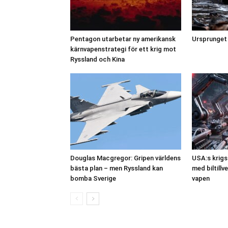
Pentagon utarbetar ny amerikansk
Ursprunget t
kärnvapenstrategi för ett krig mot
Ryssland och Kina
Douglas Macgregor: Gripen världens
USA:s krigs
bästa plan – men Ryssland kan
med biltillv
bomba Sverige
vapen