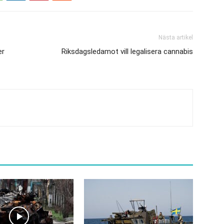
Nästa artikel
er
Riksdagsledamot vill legalisera cannabis