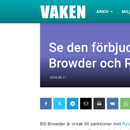
VAKEN.se
ARKIV
MIL
Se den förbju
Browder och 
2018-08-11
Bill Browder är orsak till sanktioner mot
Rys