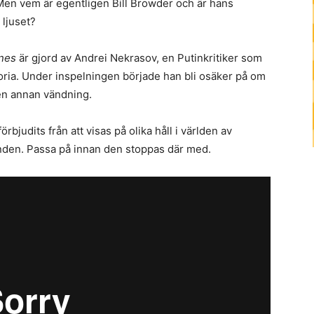
Men vem är egentligen Bill Browder och är hans
 ljuset?
enes
är gjord av Andrei Nekrasov, en Putinkritiker som
toria. Under inspelningen började han bli osäker på om
 en annan vändning.
bjudits från att visas på olika håll i världen av
nden. Passa på innan den stoppas där med.