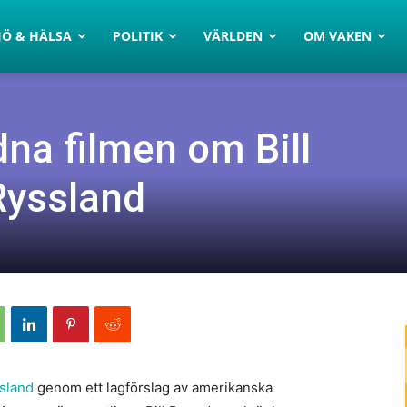
JÖ & HÄLSA
POLITIK
VÄRLDEN
OM VAKEN
dna filmen om Bill
Ryssland
sland
genom ett lagförslag av amerikanska