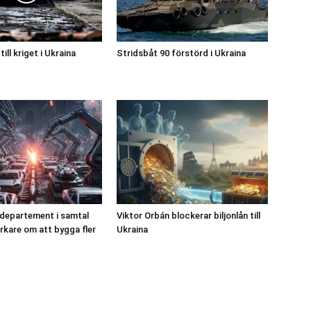
ill kriget i Ukraina
Stridsbåt 90 förstörd i Ukraina
departement i samtal
Viktor Orbán blockerar biljonlån till
erkare om att bygga fler
Ukraina