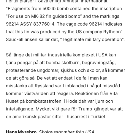
flertal platser i Gaza enligt Amnesti International.
”Fragments from 500 lb bomb contained the inscription
”For use on MK-82 fin guided bomb” and the markings
96214 ASSY 837760-4. The cage code 96214 indicates
that this fin was produced by the US company Rytheon” .
Saud-alliansen kallar det, ” legitimate military operation”.
Så länge det militär-industriella komplexet i USA kan
tjäna pengar på att bomba skolbarn, begravningståg,
protesterande ungdomar, sjukhus och skolor, så kommer
de att göra så. De vet att endast i de fall man kan
misstänka att Ryssland varit inblandad i något missdåd
kommer västvärlden att reagera. Reaktionen från Vita
Huset på bombkatastrofen i Hodeidah var ljum och
intetsägande. Mycket viktigare för Trump-gänget var att
en amerikansk pastor sitter i husarrest i Turkiet.
Hans Myrebro
, Skolbussbomber från USA