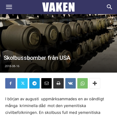
VAKEN.se
Skolbussbomber från USA
2018-08-16
I början av augusti uppmärksammades en av oändligt
många kriminella dåd mot den yemenitiska
civilbefolkningen. En skolbuss full med yemenitiska