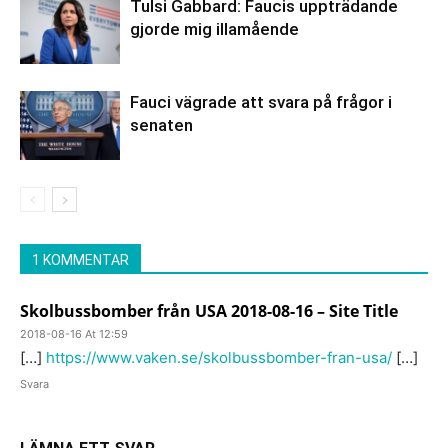
Tulsi Gabbard: Faucis uppträdande
gjorde mig illamående
Fauci vägrade att svara på frågor i
senaten
1 KOMMENTAR
Skolbussbomber från USA 2018-08-16 – Site Title
2018-08-16 At 12:59
[…]
https://www.vaken.se/skolbussbomber-fran-usa/
[…]
Svara