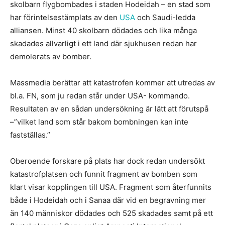
skolbarn flygbombades i staden Hodeidah – en stad som
har förintelsestämplats av den
USA
och Saudi-ledda
alliansen. Minst 40 skolbarn dödades och lika många
skadades allvarligt i ett land där sjukhusen redan har
demolerats av bomber.
Massmedia berättar att katastrofen kommer att utredas av
bl.a. FN, som ju redan står under USA- kommando.
Resultaten av en sådan undersökning är lätt att förutspå
–”vilket land som står bakom bombningen kan inte
fastställas.”
Oberoende forskare på plats har dock redan undersökt
katastrofplatsen och funnit fragment av bomben som
klart visar kopplingen till USA. Fragment som återfunnits
både i Hodeidah och i Sanaa där vid en begravning mer
än 140 människor dödades och 525 skadades samt på ett