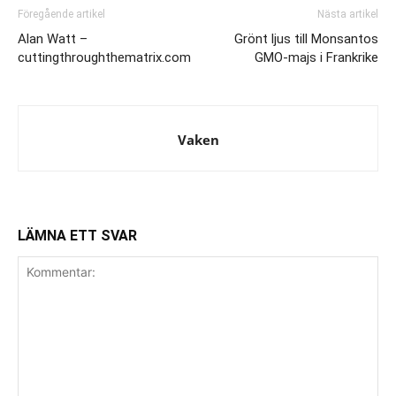
Föregående artikel
Nästa artikel
Alan Watt –
Grönt ljus till Monsantos
cuttingthroughthematrix.com
GMO-majs i Frankrike
Vaken
LÄMNA ETT SVAR