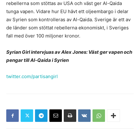
rebellerna som stöttas av USA och väst ger Al-Qaida
tunga vapen. Vidare hur EU hävt ett oljeembargo i delar
av Syrien som kontrolleras av Al-Qaida. Sverige är ett av
de länder som stöttat rebellerna ekonomiskt, i Sveriges
fall med över 100 miljoner kronor.
Syrian Girl intervjuas av Alex Jones: Väst ger vapen och
pengar till Al-Qaida i Syrien
twitter.com/partisangirl