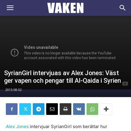
VAKEN.se
SyrianGirl intervjuas av Alex Jones: Väst
ger vapen och pengar till Al-Qaida i Syrien
2013-08-02
Alex Jones
intervjuar SyrianGirl som berättar hur