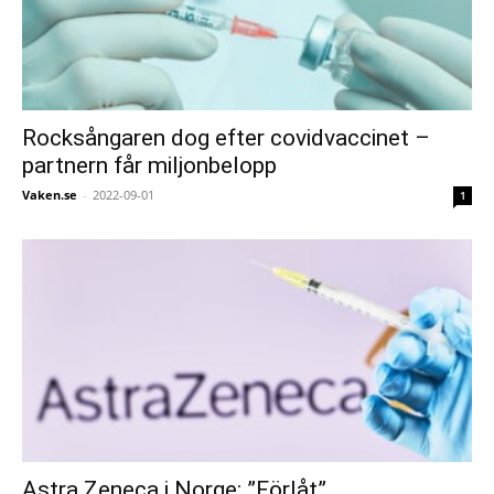
Rocksångaren dog efter covidvaccinet –
partnern får miljonbelopp
Vaken.se
-
2022-09-01
1
Astra Zeneca i Norge: ”Förlåt”