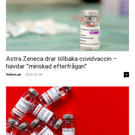
Astra Zeneca drar tillbaka covidvaccin –
hävdar ”minskad efterfrågan”
Vaken.se
-
2024-05-08
0