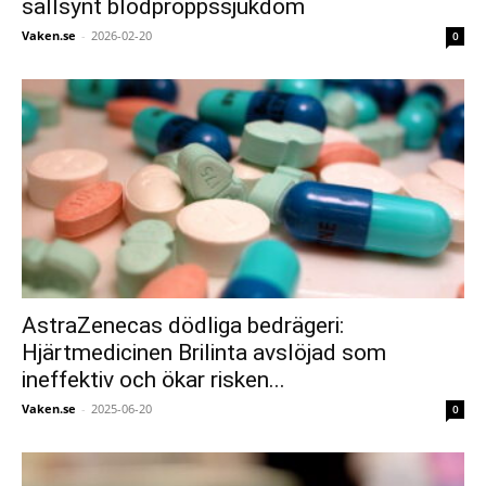
sällsynt blodproppssjukdom
Vaken.se
-
2026-02-20
0
AstraZenecas dödliga bedrägeri:
Hjärtmedicinen Brilinta avslöjad som
ineffektiv och ökar risken...
Vaken.se
-
2025-06-20
0