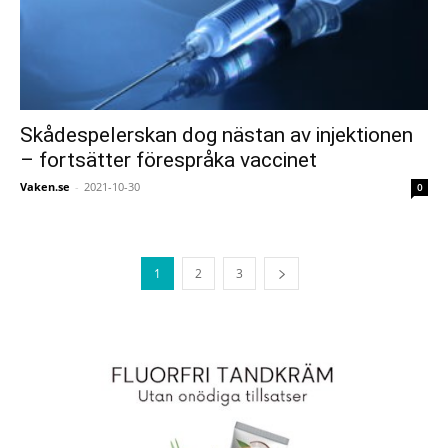
Skådespelerskan dog nästan av injektionen
– fortsätter förespråka vaccinet
Vaken.se
-
2021-10-30
0
1
2
3