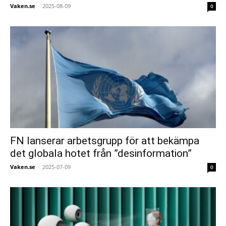
Vaken.se
-
2025-08-09
0
FN lanserar arbetsgrupp för att bekämpa
det globala hotet från ”desinformation”
Vaken.se
-
2025-07-09
0