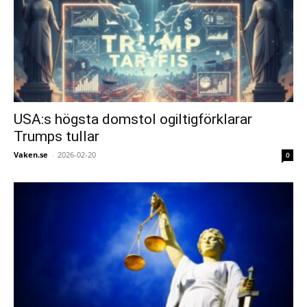
USA:s högsta domstol ogiltigförklarar
Trumps tullar
Vaken.se
-
2026-02-20
0