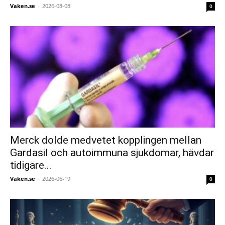
Vaken.se
-
2026-08-08
0
Merck dolde medvetet kopplingen mellan
Gardasil och autoimmuna sjukdomar, hävdar
tidigare...
Vaken.se
-
2026-06-19
0