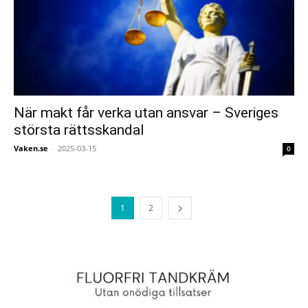
När makt får verka utan ansvar – Sveriges
största rättsskandal
Vaken.se
-
2025-03-15
0
1
2