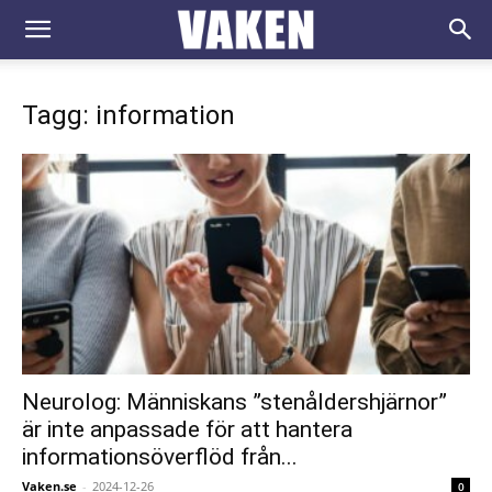
VAKEN.se
Tagg: information
Neurolog: Människans ”stenåldershjärnor”
är inte anpassade för att hantera
informationsöverflöd från...
Vaken.se
-
2024-12-26
0