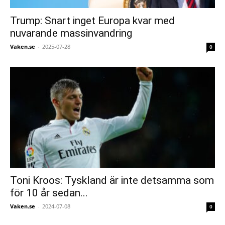
Trump: Snart inget Europa kvar med
nuvarande massinvandring
Vaken.se
-
2025-07-28
0
Toni Kroos: Tyskland är inte detsamma som
för 10 år sedan...
Vaken.se
-
2024-07-08
0