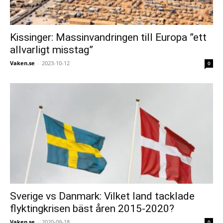
Kissinger: Massinvandringen till Europa ”ett
allvarligt misstag”
Vaken.se
-
2023-10-12
0
Sverige vs Danmark: Vilket land tacklade
flyktingkrisen bäst åren 2015-2020?
Vaken.se
-
2020-09-18
0