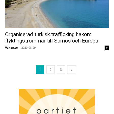
Organiserad turkisk trafficking bakom
flyktingströmmar till Samos och Europa
Vaken.se
-
2020-08-29
0
1
2
3