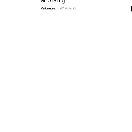
är ofarligt
Vaken.se
-
2019-09-25