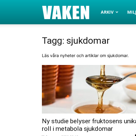
VAKEN.se
ARKIV
MIL
Tagg: sjukdomar
Läs våra nyheter och artiklar om sjukdomar.
Ny studie belyser fruktosens unik
roll i metabola sjukdomar