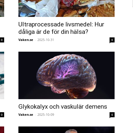
Ultraprocessade livsmedel: Hur
dåliga är de för din hälsa?
Vaken.se
-
2025-10-31
0
0
Glykokalyx och vaskulär demens
Vaken.se
-
2025-10-09
0
0