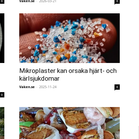
Vaken.se
-
2026-03-21
0
0
Mikroplaster kan orsaka hjärt- och
kärlsjukdomar
Vaken.se
-
2025-11-24
0
0