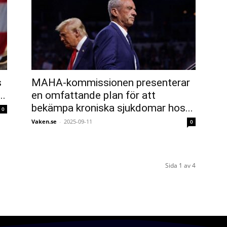
s
MAHA-kommissionen presenterar
..
en omfattande plan för att
bekämpa kroniska sjukdomar hos...
0
Vaken.se
-
2025-09-11
0
Sida 1 av 4