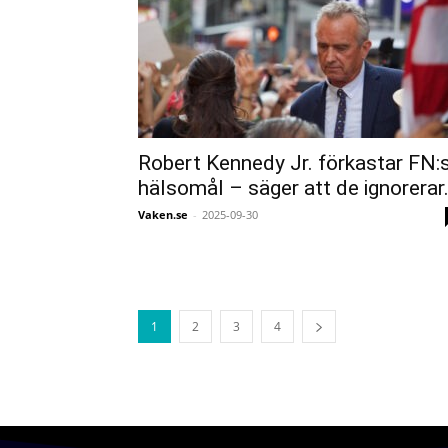
Robert Kennedy Jr. förkastar FN:
hälsomål – säger att de ignorerar.
Vaken.se
-
2025-09-30
1
2
3
4