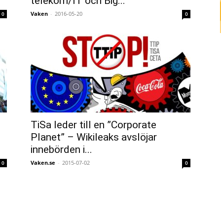
telekom/IT och Big...
Vaken
-
2016-05-20
0
0
TiSa leder till en ”Corporate
Planet” – Wikileaks avslöjar
innebörden i...
Vaken.se
-
2015-07-02
0
0