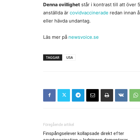
Denna ovillighet
står i kontrast till att öve
anställda är
covidvaccinerade
redan innan å
eller hävda undantag.
Läs mer på
newsvoice.se
TAGGAR
USA
Föregående artikel
Finspångselever kollapsade direkt efter
covidvaccination – ledningen dementerar