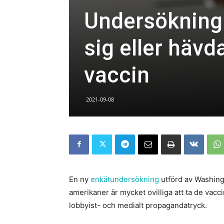
Undersökning
sig eller hävd
vaccin
2021-09-08
En ny
enkätundersökning
utförd av Washing
amerikaner är mycket ovilliga att ta de vacc
lobbyist- och medialt propagandatryck.