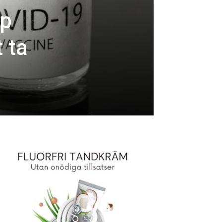
pp
 ta