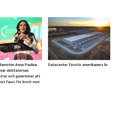
damoten Anna Paulina
Datacenter förstör amerikaners liv
nar delstaternas
strar och guvernörer att
mot Fauci för brott mot