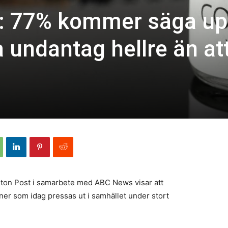
: 77% kommer säga u
a undantag hellre än att
ton Post i samarbete med ABC News visar att
iner som idag pressas ut i samhället under stort