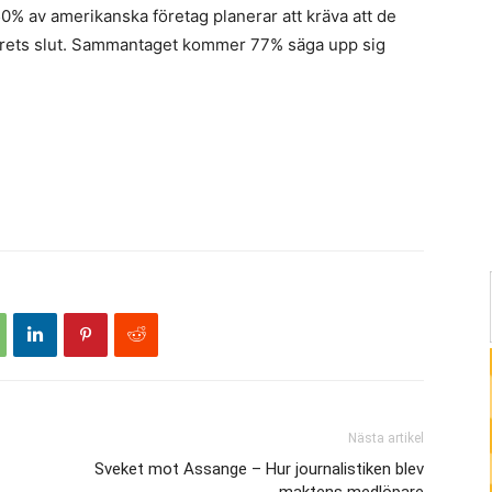
r 50% av amerikanska företag planerar att kräva att de
rets slut. Sammantaget kommer 77% säga upp sig
Nästa artikel
Sveket mot Assange – Hur journalistiken blev
maktens medlöpare