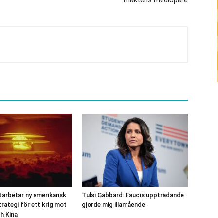
tarbetar ny amerikansk
Tulsi Gabbard: Faucis uppträdande
rategi för ett krig mot
gjorde mig illamående
h Kina