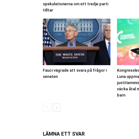
spekulationerna om ett tredje parti
tilltar
Fauci vägrade att svara på frågor i
Kongressle
senaten
Luna uppma
justitiemini
väcka åtal 
barn
LÄMNA ETT SVAR